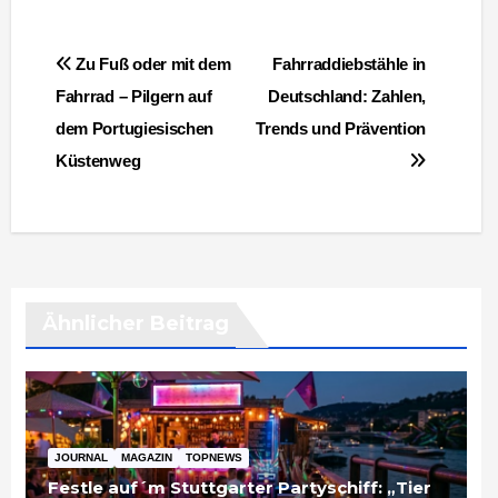
Beitragsnavigation
Zu Fuß oder mit dem
Fahrraddiebstähle in
Fahrrad – Pilgern auf
Deutschland: Zahlen,
dem Portugiesischen
Trends und Prävention
Küstenweg
Ähnlicher Beitrag
JOURNAL
MAGAZIN
TOPNEWS
Festle auf´m Stuttgarter Partyschiff: „Tier