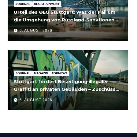
JOURNAL
REGIOTAINMENT
Urteil des OLG Stuttgart: Was der Fall um
die Umgehung von Russland-Sanktionen
für Unternehmen bedeutet
6. AUGUST 2026
JOURNAL
MAGAZIN
TOPNEWS
Stuttgart fördert Beseitigung illegaler
Graffiti an privaten Gebäuden – Zuschüsse
bis 3.500 Euro
6. AUGUST 2026