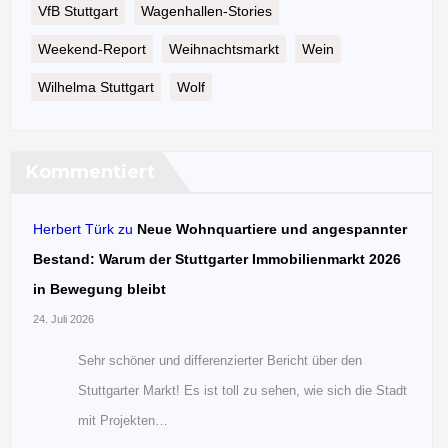
VfB Stuttgart
Wagenhallen-Stories
Weekend-Report
Weihnachtsmarkt
Wein
Wilhelma Stuttgart
Wolf
Kommentiert
Herbert Türk
zu
Neue Wohnquartiere und angespannter
Bestand: Warum der Stuttgarter Immobilienmarkt 2026
in Bewegung bleibt
24. Juli 2026
Sehr schöner und differenzierter Bericht über den
Stuttgarter Markt! Es ist toll zu sehen, wie sich die Stadt
mit Projekten…