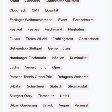
Brand
Cannabis
Cannstatter Volksfest
Clubcheck
CMT
Downhill
Esslinger Weihnachtsmarkt
Event
Fernsehturm
Festival
Festles
Fischmarkt
Flughafen
Fluxus
Freies WLAN
Frühlingsfest
Gastrocheck
Geheimtipp Stuttgart
Gemeinnützig
Hamburger Fischmarkt
Inflation
Kriminalität
Luchs
Neueröffnung
Oper
Porsche Tennis Grand Prix
Refugees Welcome
S-Bahn
Schießerei
Statistik
Stromausfall
Stuttgart Story
Tierschutz
Unfall
Urban Gardening
Urlaub
Vegan
Vermisst