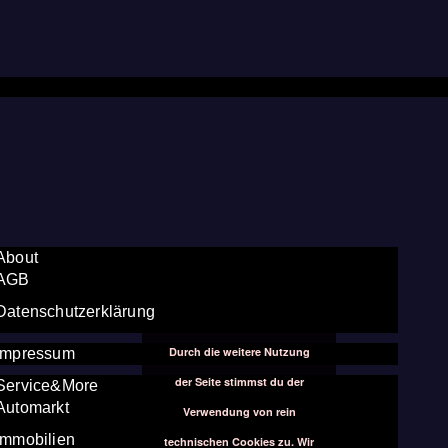
About
AGB
Datenschutzerklärung
Durch die weitere Nutzung
Impressum
der Seite stimmst du der
Service&More
Automarkt
Verwendung von rein
Immobilien
technischen Cookies zu. Wir