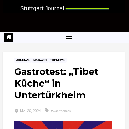
Zum
Inhalt
springen
JOURNAL
MAGAZIN
TOPNEWS
Gastrotest: „Tibet
Küche“ in
Untertürkheim
MAI 20, 2024
#Gastrocheck