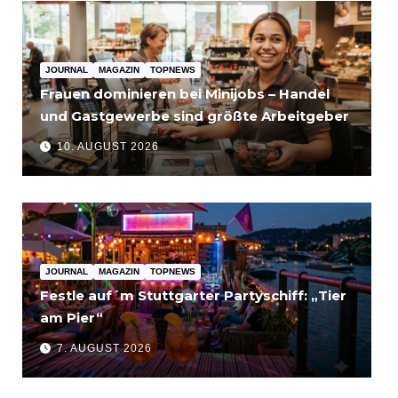
JOURNAL
MAGAZIN
TOPNEWS
Frauen dominieren bei Minijobs – Handel
und Gastgewerbe sind größte Arbeitgeber
10. AUGUST 2026
JOURNAL
MAGAZIN
TOPNEWS
Festle auf´m Stuttgarter Partyschiff: „Tier
am Pier“
7. AUGUST 2026