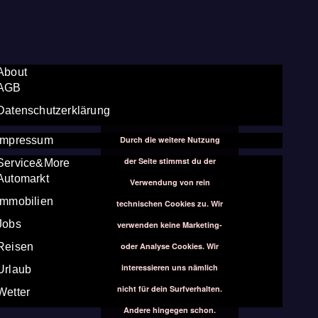
About
AGB
Datenschutzerklärung
Durch die weitere Nutzung
Impressum
der Seite stimmst du der
Service&More
Automarkt
Verwendung von rein
Immobilien
technischen Cookies zu. Wir
Jobs
verwenden keine Marketing-
oder Analyse Cookies. Wir
Reisen
interessieren uns nämlich
Urlaub
nicht für dein Surfverhalten.
Wetter
Andere hingegen schon.