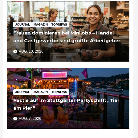
JOURNAL
MAGAZIN
TOPNEWS
Frauen dominieren bei Minijobs – Handel
und Gastgewerbe sind größte Arbeitgeber
AUG. 10, 2026
JOURNAL
MAGAZIN
TOPNEWS
Festle auf´m Stuttgarter Partyschiff: „Tier
am Pier“
AUG. 7, 2026