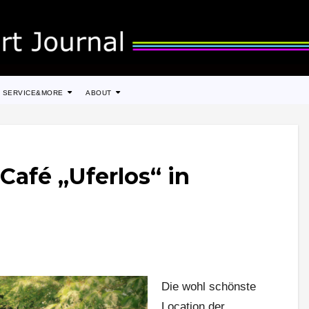
SERVICE&MORE
ABOUT
Café „Uferlos“ in
Die wohl schönste
Location der