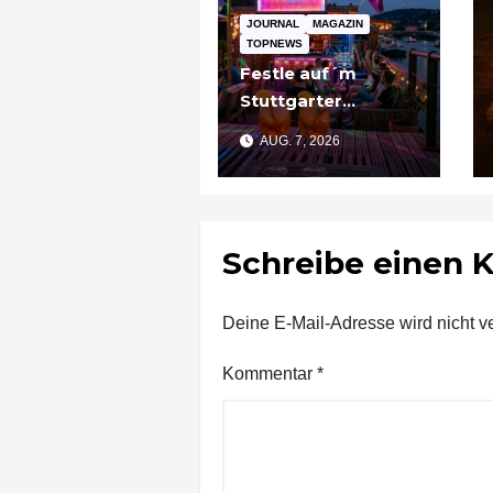
JOURNAL
MAGAZIN
TOPNEWS
Festle auf´m
Stuttgarter
Partyschiff: „Tier
AUG. 7, 2026
am Pier“
Schreibe einen
Deine E-Mail-Adresse wird nicht ver
Kommentar
*