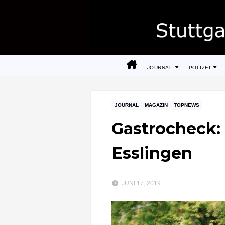
Zum
Inhalt
springen
JOURNAL
POLIZEI
JOURNAL
MAGAZIN
TOPNEWS
Gastrocheck: 
Esslingen
JUNI 17, 2019