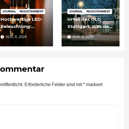
JOURNAL
REGIOTAINMENT
JOURNAL
REGIOTAINMENT
Hochwertige LED-
Urteil des OLG
Beleuchtung:
Stuttgart: Was der
Warum sich
Fall um die
AUG. 6, 2026
AUG. 6, 2026
Qualität nach zwei
Umgehung von
Jahren rechnet
Russland-
Sanktionen für
Unternehmen
 Kommentar
bedeutet
öffentlicht.
Erforderliche Felder sind mit
*
markiert