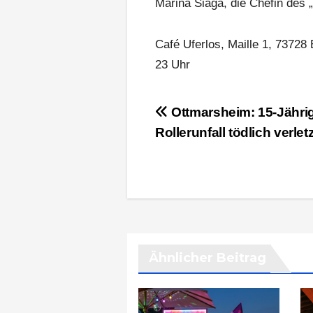
Marina Siaga, die Chefin des „
Café Uferlos, Maille 1, 73728
23 Uhr
Beitragsnavigation
Ottmarsheim: 15-Jährig
Rollerunfall tödlich verletz
Ähnlicher Beitrag