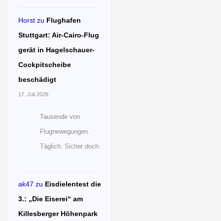
Horst
zu
Flughafen
Stuttgart: Air-Cairo-Flug
gerät in Hagelschauer-
Cockpitscheibe
beschädigt
17. Juli 2026
Tausende von
Flugnewegungen.
Täglich. Sicher doch.
ak47
zu
Eisdielentest die
3.: „Die Eiserei“ am
Killesberger Höhenpark