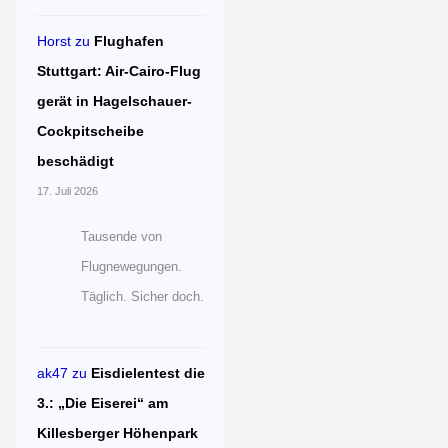
Horst
zu
Flughafen
Stuttgart: Air-Cairo-Flug
gerät in Hagelschauer-
Cockpitscheibe
beschädigt
17. Juli 2026
Tausende von
Flugnewegungen.
Täglich. Sicher doch.
ak47
zu
Eisdielentest die
3.: „Die Eiserei“ am
Killesberger Höhenpark