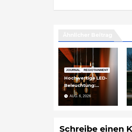
Ähnlicher Beitrag
JOURNAL
REGIOTAINMENT
Hochwertige LED-
Beleuchtung:
Warum sich
AUG. 6, 2026
Qualität nach zwei
Jahren rechnet
Schreibe einen