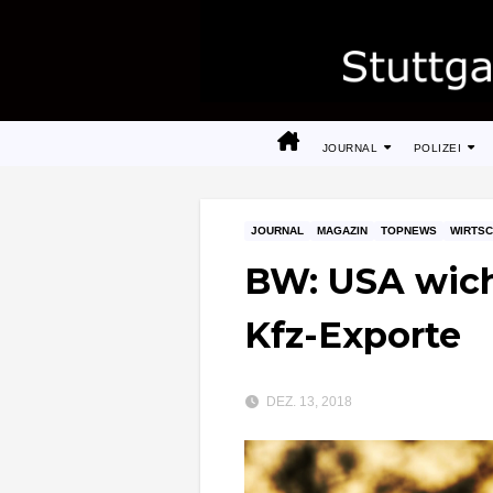
Zum
Inhalt
springen
JOURNAL
POLIZEI
JOURNAL
MAGAZIN
TOPNEWS
WIRTSC
BW: USA wicht
Kfz-Exporte
DEZ. 13, 2018