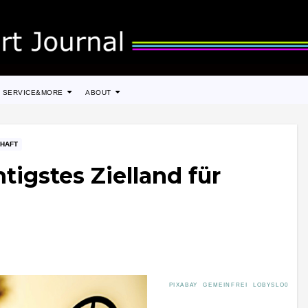
SERVICE&MORE
ABOUT
HAFT
igstes Zielland für
PIXABAY GEMEINFREI LOBYSLO0