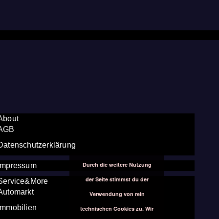
About
AGB
Datenschutzerklärung
Durch die weitere Nutzung
Impressum
der Seite stimmst du der
Service&More
Automarkt
Verwendung von rein
Immobilien
technischen Cookies zu. Wir