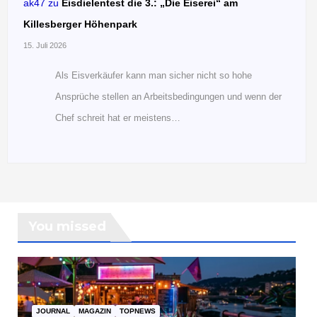
ak47
zu
Eisdielentest die 3.: „Die Eiserei“ am
Killesberger Höhenpark
15. Juli 2026
Als Eisverkäufer kann man sicher nicht so hohe
Ansprüche stellen an Arbeitsbedingungen und wenn der
Chef schreit hat er meistens…
You missed
JOURNAL
MAGAZIN
TOPNEWS