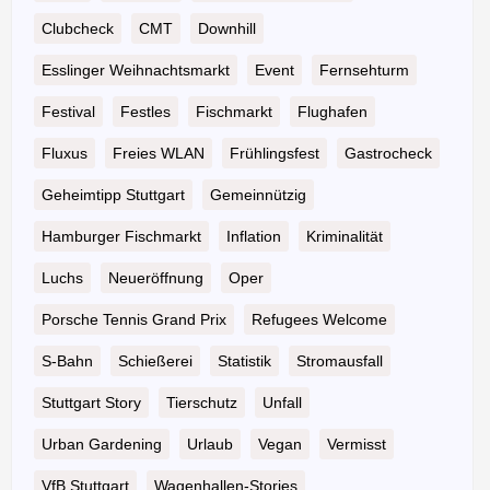
Clubcheck
CMT
Downhill
Esslinger Weihnachtsmarkt
Event
Fernsehturm
Festival
Festles
Fischmarkt
Flughafen
Fluxus
Freies WLAN
Frühlingsfest
Gastrocheck
Geheimtipp Stuttgart
Gemeinnützig
Hamburger Fischmarkt
Inflation
Kriminalität
Luchs
Neueröffnung
Oper
Porsche Tennis Grand Prix
Refugees Welcome
S-Bahn
Schießerei
Statistik
Stromausfall
Stuttgart Story
Tierschutz
Unfall
Urban Gardening
Urlaub
Vegan
Vermisst
VfB Stuttgart
Wagenhallen-Stories