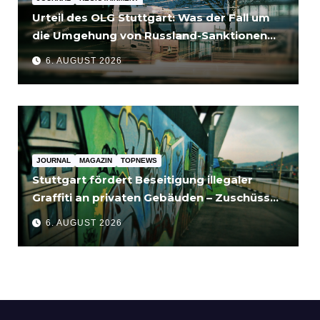
Urteil des OLG Stuttgart: Was der Fall um
die Umgehung von Russland-Sanktionen
für Unternehmen bedeutet
6. AUGUST 2026
JOURNAL
MAGAZIN
TOPNEWS
Stuttgart fördert Beseitigung illegaler
Graffiti an privaten Gebäuden – Zuschüsse
bis 3.500 Euro
6. AUGUST 2026