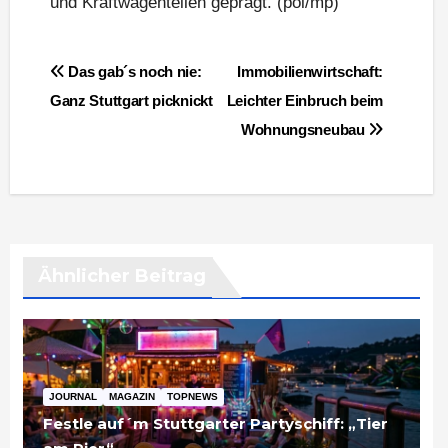
und Kraftwagenteilen geprägt. (pol/mp)
Beitragsnavigation
Das gab´s noch nie:
Immobilienwirtschaft:
Ganz Stuttgart picknickt
Leichter Einbruch beim
Wohnungsneubau
Ähnlicher Beitrag
JOURNAL
MAGAZIN
TOPNEWS
Festle auf´m Stuttgarter Partyschiff: „Tier