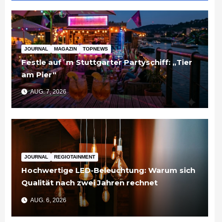
JOURNAL
MAGAZIN
TOPNEWS
Festle auf´m Stuttgarter Partyschiff: „Tier
am Pier“
AUG. 7, 2026
JOURNAL
REGIOTAINMENT
Hochwertige LED-Beleuchtung: Warum sich
Qualität nach zwei Jahren rechnet
AUG. 6, 2026