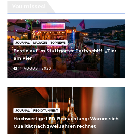
You missed
JOURNAL
MAGAZIN
TOPNEWS
Festle auf´m Stuttgarter Partyschiff: „Tier
am Pier“
7. AUGUST 2026
JOURNAL
REGIOTAINMENT
Hochwertige LED-Beleuchtung: Warum sich
Qualität nach zwei Jahren rechnet