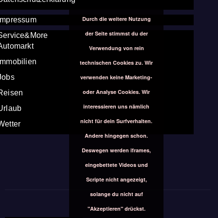
Durch die weitere Nutzung
Impressum
der Seite stimmst du der
Service&More
Automarkt
Verwendung von rein
Immobilien
technischen Cookies zu. Wir
Jobs
verwenden keine Marketing-
oder Analyse Cookies. Wir
Reisen
interessieren uns nämlich
Urlaub
nicht für dein Surfverhalten.
Wetter
Andere hingegen schon.
Deswegen werden iframes,
eingebettete Videos und
Scripte nicht angezeigt,
solange du nicht auf
"Akzeptieren" drückst.