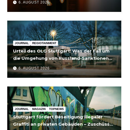
6. AUGUST 2026
JOURNAL
REGIOTAINMENT
Urteil des OLG Stuttgart: Was der Fall um
die Umgehung von Russland-Sanktionen
für Unternehmen bedeutet
6. AUGUST 2026
JOURNAL
MAGAZIN
TOPNEWS
Stuttgart fördert Beseitigung illegaler
Graffiti an privaten Gebäuden – Zuschüsse