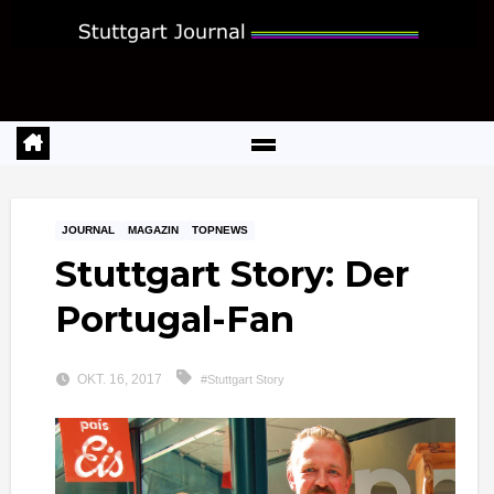
Zum
Inhalt
springen
JOURNAL
MAGAZIN
TOPNEWS
Stuttgart Story: Der
Portugal-Fan
OKT. 16, 2017
#Stuttgart Story