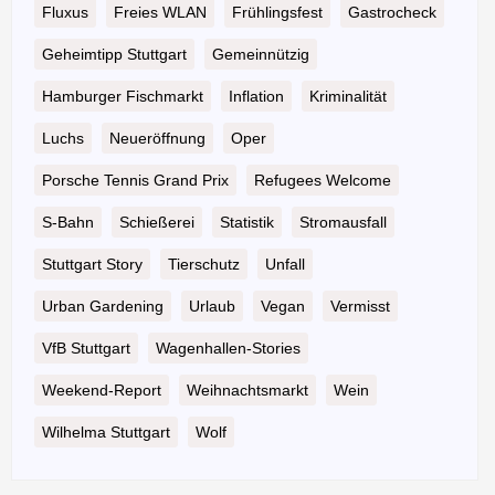
Fluxus
Freies WLAN
Frühlingsfest
Gastrocheck
Geheimtipp Stuttgart
Gemeinnützig
Hamburger Fischmarkt
Inflation
Kriminalität
Luchs
Neueröffnung
Oper
Porsche Tennis Grand Prix
Refugees Welcome
S-Bahn
Schießerei
Statistik
Stromausfall
Stuttgart Story
Tierschutz
Unfall
Urban Gardening
Urlaub
Vegan
Vermisst
VfB Stuttgart
Wagenhallen-Stories
Weekend-Report
Weihnachtsmarkt
Wein
Wilhelma Stuttgart
Wolf