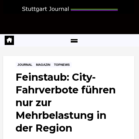
Zum
Inhalt
springen
JOURNAL
MAGAZIN
TOPNEWS
Feinstaub: City-
Fahrverbote führen
nur zur
Mehrbelastung in
der Region