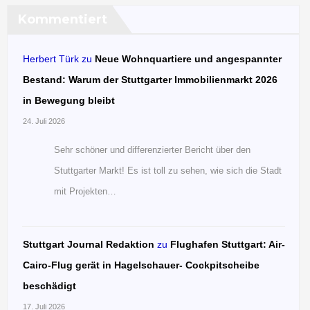
Kommentiert
Herbert Türk
zu
Neue Wohnquartiere und angespannter
Bestand: Warum der Stuttgarter Immobilienmarkt 2026
in Bewegung bleibt
24. Juli 2026
Sehr schöner und differenzierter Bericht über den
Stuttgarter Markt! Es ist toll zu sehen, wie sich die Stadt
mit Projekten…
Stuttgart Journal Redaktion
zu
Flughafen Stuttgart: Air-
Cairo-Flug gerät in Hagelschauer- Cockpitscheibe
beschädigt
17. Juli 2026