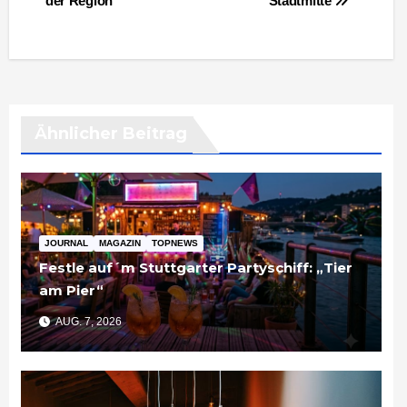
der Region
Stadtmitte
Ähnlicher Beitrag
JOURNAL
MAGAZIN
TOPNEWS
Festle auf´m Stuttgarter Partyschiff: „Tier
am Pier“
AUG. 7, 2026