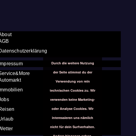
About
AGB
Datenschutzerklärung
Durch die weitere Nutzung
Impressum
der Seite stimmst du der
Service&More
Automarkt
Verwendung von rein
Immobilien
technischen Cookies zu. Wir
Jobs
verwenden keine Marketing-
oder Analyse Cookies. Wir
Reisen
interessieren uns nämlich
Urlaub
nicht für dein Surfverhalten.
Wetter
Andere hingegen schon.