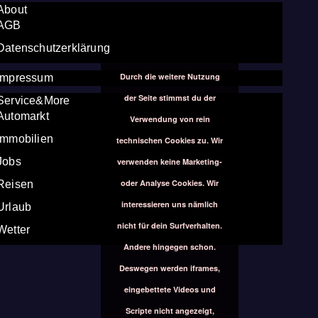
About
AGB
Datenschutzerklärung
Durch die weitere Nutzung
Impressum
der Seite stimmst du der
Service&More
Automarkt
Verwendung von rein
Immobilien
technischen Cookies zu. Wir
Jobs
verwenden keine Marketing-
oder Analyse Cookies. Wir
Reisen
interessieren uns nämlich
Urlaub
nicht für dein Surfverhalten.
Wetter
Andere hingegen schon.
Deswegen werden iframes,
eingebettete Videos und
Scripte nicht angezeigt,