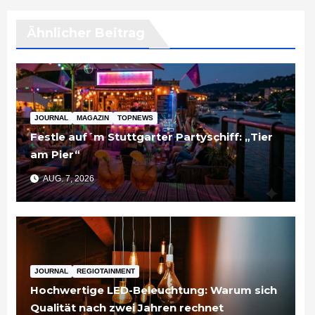
Ähnlicher Beitrag
JOURNAL
MAGAZIN
TOPNEWS
Festle auf´m Stuttgarter Partyschiff: „Tier
am Pier“
AUG. 7, 2026
JOURNAL
REGIOTAINMENT
Hochwertige LED-Beleuchtung: Warum sich
Qualität nach zwei Jahren rechnet