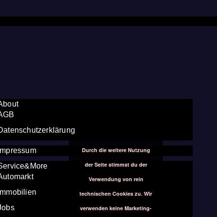
About
AGB
Datenschutzerklärung
Durch die weitere Nutzung
Impressum
der Seite stimmst du der
Service&More
Automarkt
Verwendung von rein
Immobilien
technischen Cookies zu. Wir
Jobs
verwenden keine Marketing-