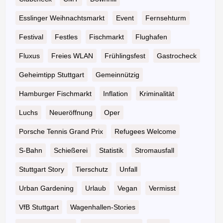
Esslinger Weihnachtsmarkt
Event
Fernsehturm
Festival
Festles
Fischmarkt
Flughafen
Fluxus
Freies WLAN
Frühlingsfest
Gastrocheck
Geheimtipp Stuttgart
Gemeinnützig
Hamburger Fischmarkt
Inflation
Kriminalität
Luchs
Neueröffnung
Oper
Porsche Tennis Grand Prix
Refugees Welcome
S-Bahn
Schießerei
Statistik
Stromausfall
Stuttgart Story
Tierschutz
Unfall
Urban Gardening
Urlaub
Vegan
Vermisst
VfB Stuttgart
Wagenhallen-Stories