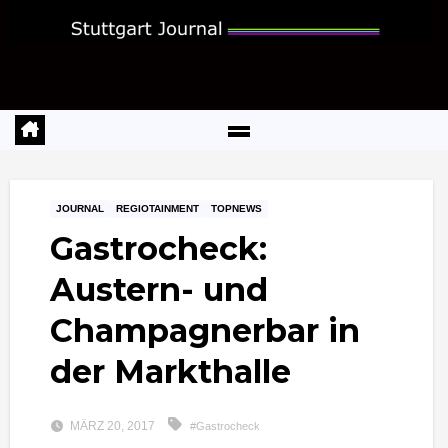
Zum
Inhalt
springen
JOURNAL
REGIOTAINMENT
TOPNEWS
Gastrocheck:
Austern- und
Champagnerbar in
der Markthalle
MÄRZ 20, 2017
#Gastrocheck