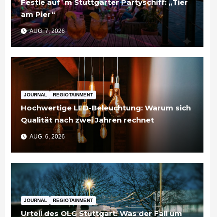
Festle auf´m Stuttgarter Partyschiff: „Tier
am Pier“
AUG. 7, 2026
JOURNAL
REGIOTAINMENT
Hochwertige LED-Beleuchtung: Warum sich
Qualität nach zwei Jahren rechnet
AUG. 6, 2026
JOURNAL
REGIOTAINMENT
Urteil des OLG Stuttgart: Was der Fall um