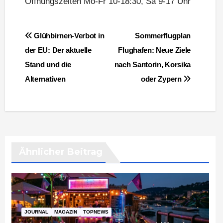
Öffnungszeiten Mo-Fr 10-18:30, Sa 9-17 Uhr
Beitragsnavigation
Glühbirnen-Verbot in
Sommerflugplan
der EU: Der aktuelle
Flughafen: Neue Ziele
Stand und die
nach Santorin, Korsika
Alternativen
oder Zypern
Ähnlicher Beitrag
JOURNAL
MAGAZIN
TOPNEWS