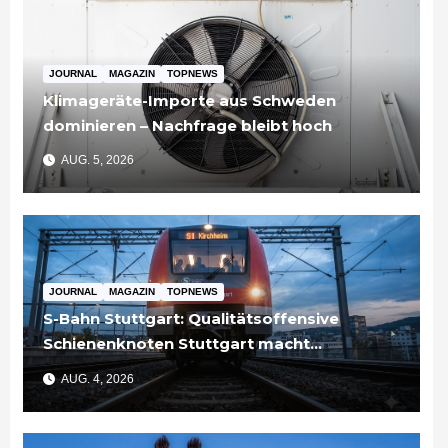
JOURNAL
MAGAZIN
TOPNEWS
Klimageräte-Importe aus Schweden
dominieren – Nachfrage bleibt hoch
AUG. 5, 2026
JOURNAL
MAGAZIN
TOPNEWS
S-Bahn Stuttgart: Qualitätsoffensive
Schienenknoten Stuttgart macht
Fortschritte – Projekte abgeschlossen
AUG. 4, 2026