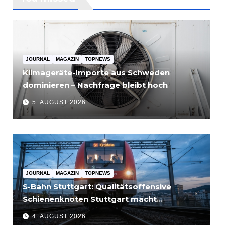
JOURNAL
MAGAZIN
TOPNEWS
Klimageräte-Importe aus Schweden
dominieren – Nachfrage bleibt hoch
5. AUGUST 2026
JOURNAL
MAGAZIN
TOPNEWS
S-Bahn Stuttgart: Qualitätsoffensive
Schienenknoten Stuttgart macht
Fortschritte – Projekte abgeschlossen
4. AUGUST 2026