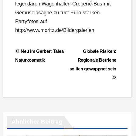
legendären Wagenhallen-Creperié-Bus mit
Gemüselasagne zu fünf Euro stärken.
Partyfotos auf
http://www.moritz.de/Bildergalerien
Beitragsnavigation
Neu im Gerber: Talea
Globale Risiken:
Naturkosmetik
Regionale Betriebe
sollten gewappnet sein
Ähnlicher Beitrag