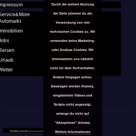
Durch die weitere Nutzung
Impressum
der Seite stimmst du der
Service&More
Automarkt
Verwendung von rein
Immobilien
technischen Cookies zu. Wir
Jobs
verwenden keine Marketing-
oder Analyse Cookies. Wir
Reisen
interessieren uns nämlich
Urlaub
nicht für dein Surfverhalten.
Wetter
Andere hingegen schon.
Deswegen werden iframes,
eingebettete Videos und
Scripte nicht angezeigt,
solange du nicht auf
"Akzeptieren" drückst.
Weitere Informationen