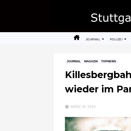
Zum
Inhalt
springen
JOURNAL
POLIZEI
JOURNAL
MAGAZIN
TOPNEWS
Killesbergba
wieder im Pa
MÄRZ 26, 2016