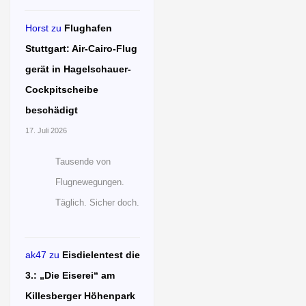
Horst
zu
Flughafen
Stuttgart: Air-Cairo-Flug
gerät in Hagelschauer-
Cockpitscheibe
beschädigt
17. Juli 2026
Tausende von
Flugnewegungen.
Täglich. Sicher doch.
ak47
zu
Eisdielentest die
3.: „Die Eiserei“ am
Killesberger Höhenpark