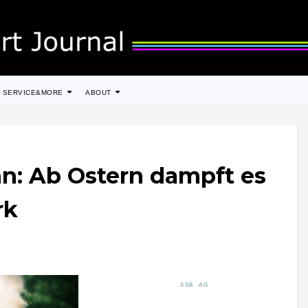
SERVICE&MORE
ABOUT
hn: Ab Ostern dampft es
rk
SSB AG