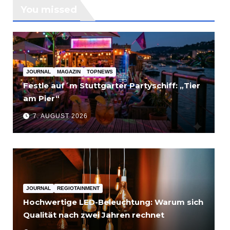
You missed
JOURNAL
MAGAZIN
TOPNEWS
Festle auf´m Stuttgarter Partyschiff: „Tier
am Pier“
7. AUGUST 2026
JOURNAL
REGIOTAINMENT
Hochwertige LED-Beleuchtung: Warum sich
Qualität nach zwei Jahren rechnet