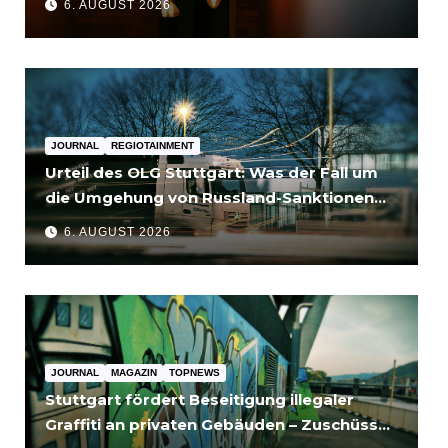
6. AUGUST 2026
JOURNAL
REGIOTAINMENT
Urteil des OLG Stuttgart: Was der Fall um
die Umgehung von Russland-Sanktionen
für Unternehmen bedeutet
6. AUGUST 2026
JOURNAL
MAGAZIN
TOPNEWS
Stuttgart fördert Beseitigung illegaler
Graffiti an privaten Gebäuden – Zuschüsse