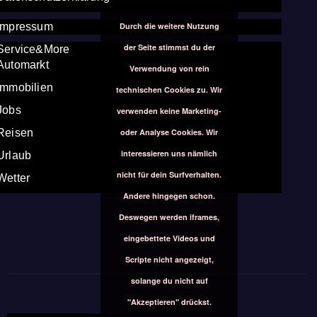
Durch die weitere Nutzung
Impressum
der Seite stimmst du der
Service&More
Automarkt
Verwendung von rein
Immobilien
technischen Cookies zu. Wir
Jobs
verwenden keine Marketing-
oder Analyse Cookies. Wir
Reisen
interessieren uns nämlich
Urlaub
nicht für dein Surfverhalten.
Wetter
Andere hingegen schon.
Deswegen werden iframes,
eingebettete Videos und
Scripte nicht angezeigt,
solange du nicht auf
"Akzeptieren" drückst.