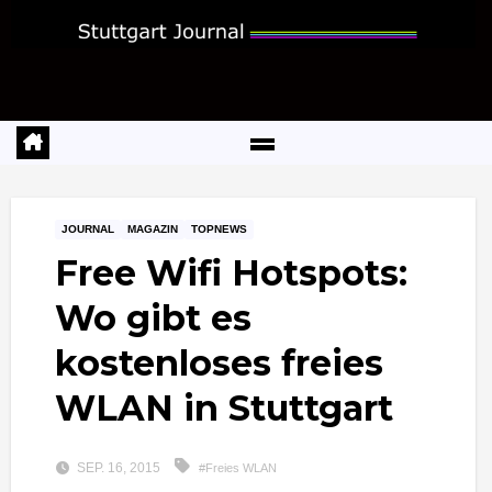
Zum
Inhalt
springen
JOURNAL
MAGAZIN
TOPNEWS
Free Wifi Hotspots:
Wo gibt es
kostenloses freies
WLAN in Stuttgart
SEP. 16, 2015
#Freies WLAN