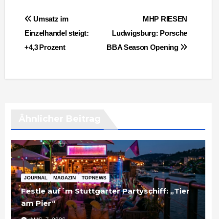
Beitragsnavigation
Umsatz im
MHP RIESEN
Einzelhandel steigt:
Ludwigsburg: Porsche
+4,3 Prozent
BBA Season Opening
Ähnlicher Beitrag
JOURNAL
MAGAZIN
TOPNEWS
Festle auf´m Stuttgarter Partyschiff: „Tier
am Pier“