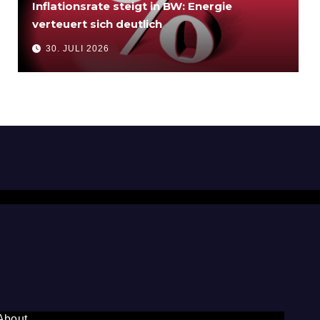
Inflationsrate steigt in BW: Energie
verteuert sich deutlich
30. JULI 2026
About