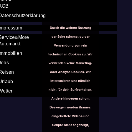
AGB
Datenschutzerklärung
Durch die weitere Nutzung
Impressum
der Seite stimmst du der
Service&More
Automarkt
Verwendung von rein
Immobilien
technischen Cookies zu. Wir
Jobs
verwenden keine Marketing-
oder Analyse Cookies. Wir
Reisen
interessieren uns nämlich
Urlaub
nicht für dein Surfverhalten.
Wetter
Andere hingegen schon.
Deswegen werden iframes,
eingebettete Videos und
Scripte nicht angezeigt,