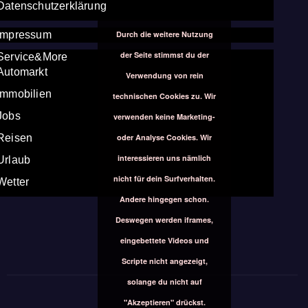
Datenschutzerklärung
Durch die weitere Nutzung
Impressum
der Seite stimmst du der
Service&More
Automarkt
Verwendung von rein
Immobilien
technischen Cookies zu. Wir
Jobs
verwenden keine Marketing-
oder Analyse Cookies. Wir
Reisen
interessieren uns nämlich
Urlaub
nicht für dein Surfverhalten.
Wetter
Andere hingegen schon.
Deswegen werden iframes,
eingebettete Videos und
Scripte nicht angezeigt,
solange du nicht auf
"Akzeptieren" drückst.