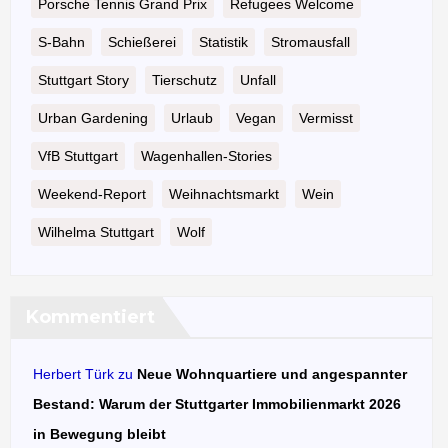
Porsche Tennis Grand Prix
Refugees Welcome
S-Bahn
Schießerei
Statistik
Stromausfall
Stuttgart Story
Tierschutz
Unfall
Urban Gardening
Urlaub
Vegan
Vermisst
VfB Stuttgart
Wagenhallen-Stories
Weekend-Report
Weihnachtsmarkt
Wein
Wilhelma Stuttgart
Wolf
Kommentiert
Herbert Türk
zu
Neue Wohnquartiere und angespannter
Bestand: Warum der Stuttgarter Immobilienmarkt 2026
in Bewegung bleibt