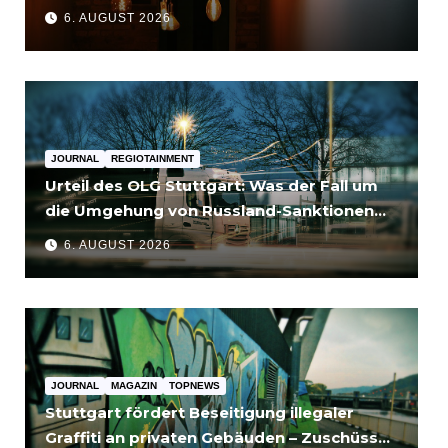
6. AUGUST 2026
JOURNAL
REGIOTAINMENT
Urteil des OLG Stuttgart: Was der Fall um
die Umgehung von Russland-Sanktionen
für Unternehmen bedeutet
6. AUGUST 2026
JOURNAL
MAGAZIN
TOPNEWS
Stuttgart fördert Beseitigung illegaler
Graffiti an privaten Gebäuden – Zuschüsse