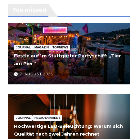
You missed
JOURNAL
MAGAZIN
TOPNEWS
Festle auf´m Stuttgarter Partyschiff: „Tier
am Pier“
7. AUGUST 2026
JOURNAL
REGIOTAINMENT
Hochwertige LED-Beleuchtung: Warum sich
Qualität nach zwei Jahren rechnet