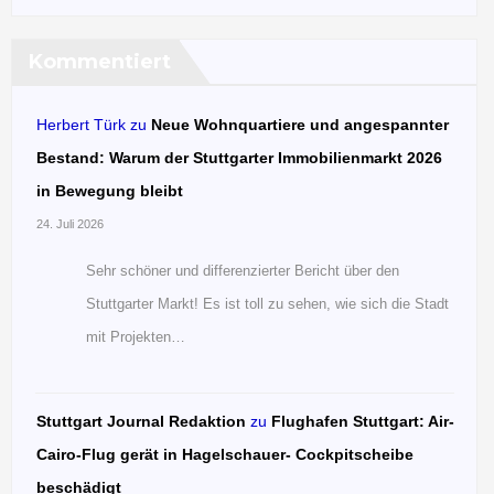
Kommentiert
Herbert Türk
zu
Neue Wohnquartiere und angespannter
Bestand: Warum der Stuttgarter Immobilienmarkt 2026
in Bewegung bleibt
24. Juli 2026
Sehr schöner und differenzierter Bericht über den
Stuttgarter Markt! Es ist toll zu sehen, wie sich die Stadt
mit Projekten…
Stuttgart Journal Redaktion
zu
Flughafen Stuttgart: Air-
Cairo-Flug gerät in Hagelschauer- Cockpitscheibe
beschädigt