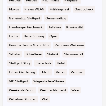
Festival
Festles
Fischmarkt
Flughafen
Fluxus
Freies WLAN
Frühlingsfest
Gastrocheck
Geheimtipp Stuttgart
Gemeinnützig
Hamburger Fischmarkt
Inflation
Kriminalität
Luchs
Neueröffnung
Oper
Porsche Tennis Grand Prix
Refugees Welcome
S-Bahn
Schießerei
Statistik
Stromausfall
Stuttgart Story
Tierschutz
Unfall
Urban Gardening
Urlaub
Vegan
Vermisst
VfB Stuttgart
Wagenhallen-Stories
Weekend-Report
Weihnachtsmarkt
Wein
Wilhelma Stuttgart
Wolf