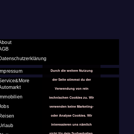
About
AGB
Datenschutzerklärung
Durch die weitere Nutzung
Impressum
der Seite stimmst du der
Service&More
Automarkt
Verwendung von rein
Immobilien
technischen Cookies zu. Wir
Jobs
verwenden keine Marketing-
oder Analyse Cookies. Wir
Reisen
interessieren uns nämlich
Urlaub
nicht für dein Surfverhalten.