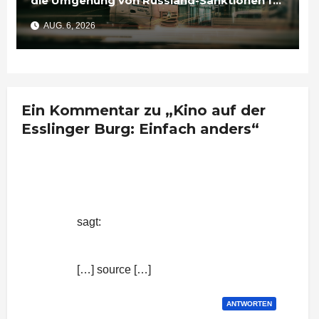
die Umgehung von Russland-Sanktionen für
Unternehmen bedeutet
AUG. 6, 2026
Ein Kommentar zu „Kino auf der
Esslinger Burg: Einfach anders“
Kino auf der Esslinger Burg: Einfach
anders | Nachrichten aus Stuttgart
sagt:
6. August 2015 um 7:47 Uhr
[…] source […]
ANTWORTEN