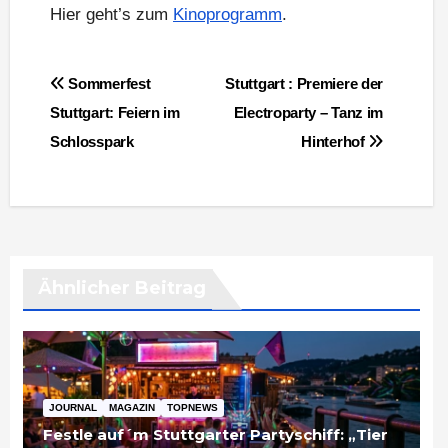
Hier geht’s zum
Kinoprogramm
.
Beitragsnavigation
Sommerfest
Stuttgart : Premiere der
Stuttgart: Feiern im
Electroparty – Tanz im
Schlosspark
Hinterhof
Ähnlicher Beitrag
JOURNAL
MAGAZIN
TOPNEWS
Festle auf´m Stuttgarter Partyschiff: „Tier