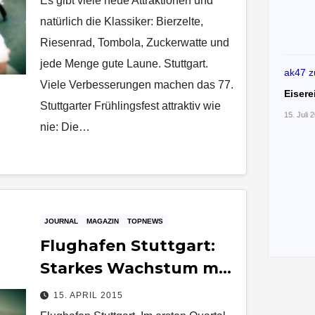
Es gibt viele neue Attraktionen und
natürlich die Klassiker: Bierzelte,
Riesenrad, Tombola, Zuckerwatte und
jede Menge gute Laune. Stuttgart.
ak47
z
Viele Verbesserungen machen das 77.
Eisere
Stuttgarter Frühlingsfest attraktiv wie
15. Juli 
nie: Die…
JOURNAL
MAGAZIN
TOPNEWS
Flughafen Stuttgart:
Starkes Wachstum mit
8,2 Prozent mehr
15. APRIL 2015
Passagieren