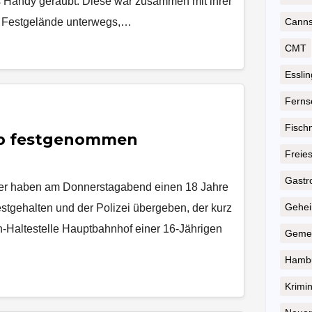
as Handy geraubt. Diese war zusammen mit ihrer
m Festgelände unterwegs,…
Cannst
CMT
Essli
Ferns
Fisch
eb festgenommen
Freie
Gastr
eiter haben am Donnerstagabend einen 18 Jahre
Geheim
stgehalten und der Polizei übergeben, der kurz
n-Haltestelle Hauptbahnhof einer 16-Jährigen
Gemei
Hambu
Krimin