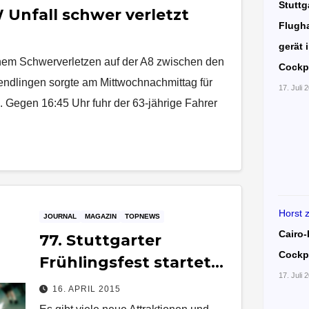
Stuttg
 Unfall schwer verletzt
Flugha
gerät 
einem Schwerverletzen auf der A8 zwischen den
Cockp
ndlingen sorgte am Mittwochnachmittag für
17. Juli 
 Gegen 16:45 Uhr fuhr der 63-jährige Fahrer
Horst
JOURNAL
MAGAZIN
TOPNEWS
Cairo-
77. Stuttgarter
Cockp
Frühlingsfest startet
17. Juli 
am Samstag
16. APRIL 2015