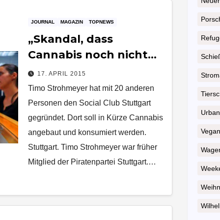
Neuer
Porsc
JOURNAL
MAGAZIN
TOPNEWS
„Skandal, dass
Refug
Cannabis noch nicht
Schie
legal ist“
17. APRIL 2015
Strom
Timo Strohmeyer hat mit 20 anderen
Tiersc
Personen den Social Club Stuttgart
Urban
gegründet. Dort soll in Kürze Cannabis
Vega
angebaut und konsumiert werden.
Stuttgart. Timo Strohmeyer war früher
Wagen
Mitglied der Piratenpartei Stuttgart.…
Weeke
Weihn
Wilhel