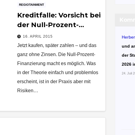
REGIOTAINMENT
Kreditfalle: Vorsicht bei
Komm
der Null-Prozent-
Finanzierung
16. APRIL 2015
Herber
Jetzt kaufen, später zahlen – und das
und a
ganz ohne Zinsen. Die Null-Prozent-
der St
Finanzierung macht es möglich. Was
2026 i
in der Theorie einfach und problemlos
24. Juli 
erscheint, ist in der Praxis aber mit
Risiken…