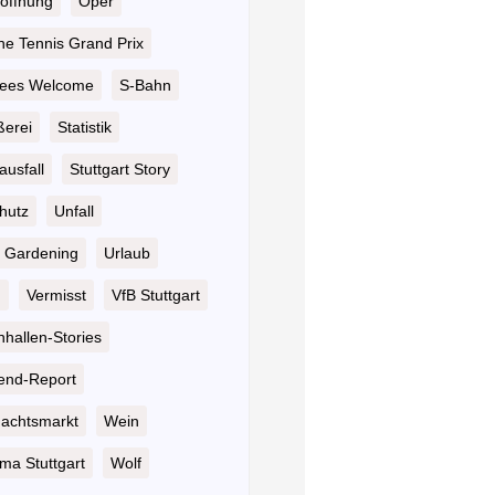
öffnung
Oper
he Tennis Grand Prix
ees Welcome
S-Bahn
ßerei
Statistik
ausfall
Stuttgart Story
hutz
Unfall
 Gardening
Urlaub
n
Vermisst
VfB Stuttgart
hallen-Stories
nd-Report
achtsmarkt
Wein
ma Stuttgart
Wolf