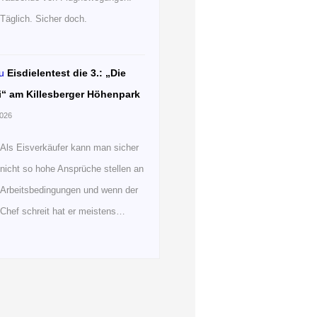
Täglich. Sicher doch.
u
Eisdielentest die 3.: „Die
i“ am Killesberger Höhenpark
2026
Als Eisverkäufer kann man sicher
nicht so hohe Ansprüche stellen an
Arbeitsbedingungen und wenn der
Chef schreit hat er meistens…