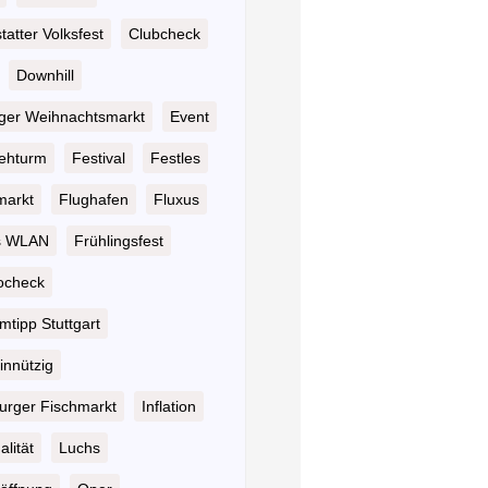
atter Volksfest
Clubcheck
Downhill
nger Weihnachtsmarkt
Event
ehturm
Festival
Festles
markt
Flughafen
Fluxus
s WLAN
Frühlingsfest
ocheck
tipp Stuttgart
nnützig
rger Fischmarkt
Inflation
alität
Luchs