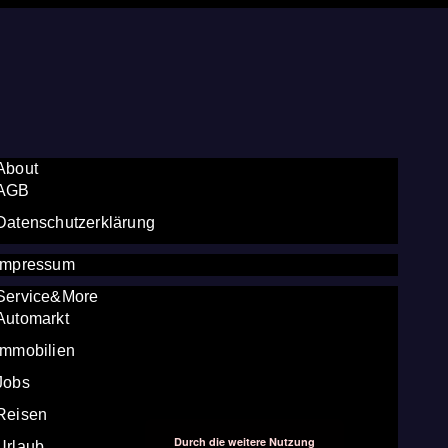
About
AGB
Datenschutzerklärung
Impressum
Service&More
Automarkt
Immobilien
Jobs
Reisen
Durch die weitere Nutzung
Urlaub