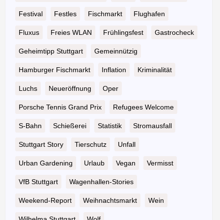
Festival
Festles
Fischmarkt
Flughafen
Fluxus
Freies WLAN
Frühlingsfest
Gastrocheck
Geheimtipp Stuttgart
Gemeinnützig
Hamburger Fischmarkt
Inflation
Kriminalität
Luchs
Neueröffnung
Oper
Porsche Tennis Grand Prix
Refugees Welcome
S-Bahn
Schießerei
Statistik
Stromausfall
Stuttgart Story
Tierschutz
Unfall
Urban Gardening
Urlaub
Vegan
Vermisst
VfB Stuttgart
Wagenhallen-Stories
Weekend-Report
Weihnachtsmarkt
Wein
Wilhelma Stuttgart
Wolf