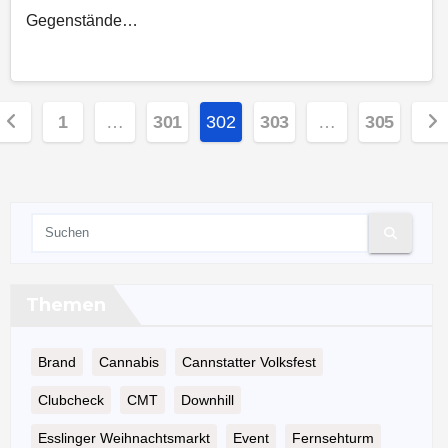
Gegenstände…
eitennummerierung
1
…
301
302
303
…
305
er
eiträge
Themen
Brand
Cannabis
Cannstatter Volksfest
Clubcheck
CMT
Downhill
Esslinger Weihnachtsmarkt
Event
Fernsehturm