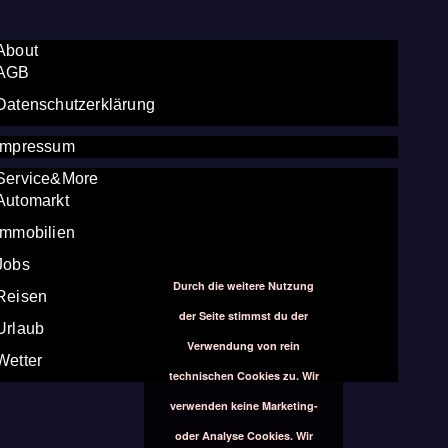
About
AGB
Datenschutzerklärung
Impressum
Service&More
Automarkt
Immobilien
Jobs
Durch die weitere Nutzung
Reisen
der Seite stimmst du der
Urlaub
Verwendung von rein
Wetter
technischen Cookies zu. Wir
verwenden keine Marketing-
oder Analyse Cookies. Wir