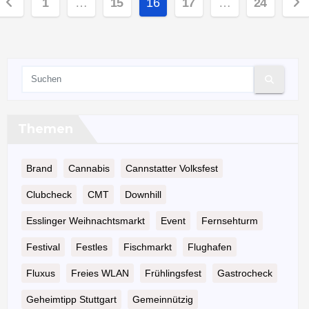
1
…
15
16
17
…
24
er
eiträge
Themen
Brand
Cannabis
Cannstatter Volksfest
Clubcheck
CMT
Downhill
Esslinger Weihnachtsmarkt
Event
Fernsehturm
Festival
Festles
Fischmarkt
Flughafen
Fluxus
Freies WLAN
Frühlingsfest
Gastrocheck
Geheimtipp Stuttgart
Gemeinnützig