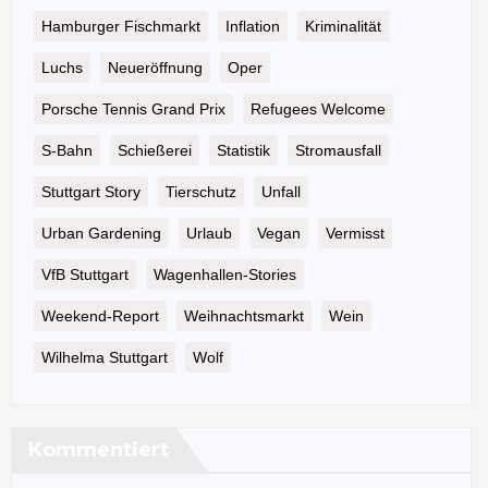
Hamburger Fischmarkt
Inflation
Kriminalität
Luchs
Neueröffnung
Oper
Porsche Tennis Grand Prix
Refugees Welcome
S-Bahn
Schießerei
Statistik
Stromausfall
Stuttgart Story
Tierschutz
Unfall
Urban Gardening
Urlaub
Vegan
Vermisst
VfB Stuttgart
Wagenhallen-Stories
Weekend-Report
Weihnachtsmarkt
Wein
Wilhelma Stuttgart
Wolf
Kommentiert