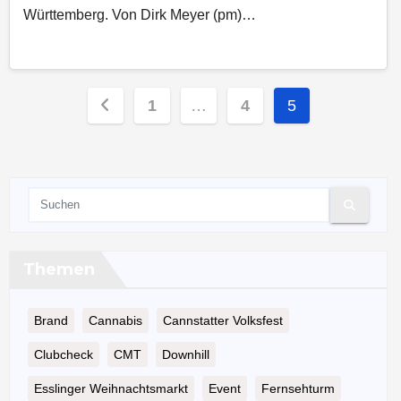
Württemberg. Von Dirk Meyer (pm)…
Seitennummerierung
1
…
4
5
der
Beiträge
Themen
Brand
Cannabis
Cannstatter Volksfest
Clubcheck
CMT
Downhill
Esslinger Weihnachtsmarkt
Event
Fernsehturm