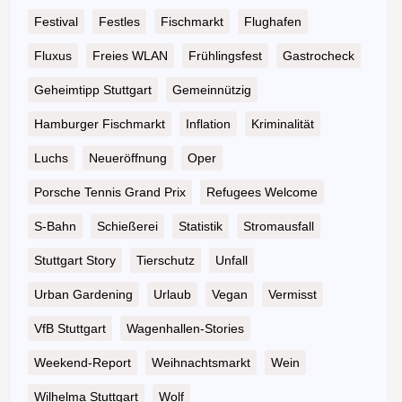
Festival
Festles
Fischmarkt
Flughafen
Fluxus
Freies WLAN
Frühlingsfest
Gastrocheck
Geheimtipp Stuttgart
Gemeinnützig
Hamburger Fischmarkt
Inflation
Kriminalität
Luchs
Neueröffnung
Oper
Porsche Tennis Grand Prix
Refugees Welcome
S-Bahn
Schießerei
Statistik
Stromausfall
Stuttgart Story
Tierschutz
Unfall
Urban Gardening
Urlaub
Vegan
Vermisst
VfB Stuttgart
Wagenhallen-Stories
Weekend-Report
Weihnachtsmarkt
Wein
Wilhelma Stuttgart
Wolf