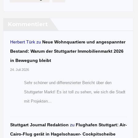
Kommentiert
Herbert Türk
zu
Neue Wohnquartiere und angespannter
Bestand: Warum der Stuttgarter Immobilienmarkt 2026
in Bewegung bleibt
24. Juli 2026
Sehr schöner und differenzierter Bericht über den
Stuttgarter Markt! Es ist toll zu sehen, wie sich die Stadt
mit Projekten…
Stuttgart Journal Redaktion
zu
Flughafen Stuttgart: Air-
Cairo-Flug gerät in Hagelschauer- Cockpitscheibe