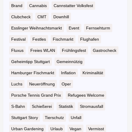
Brand
Cannabis
Cannstatter Volksfest
Clubcheck
CMT
Downhill
Esslinger Weihnachtsmarkt
Event
Fernsehturm
Festival
Festles
Fischmarkt
Flughafen
Fluxus
Freies WLAN
Frühlingsfest
Gastrocheck
Geheimtipp Stuttgart
Gemeinnützig
Hamburger Fischmarkt
Inflation
Kriminalität
Luchs
Neueröffnung
Oper
Porsche Tennis Grand Prix
Refugees Welcome
S-Bahn
Schießerei
Statistik
Stromausfall
Stuttgart Story
Tierschutz
Unfall
Urban Gardening
Urlaub
Vegan
Vermisst