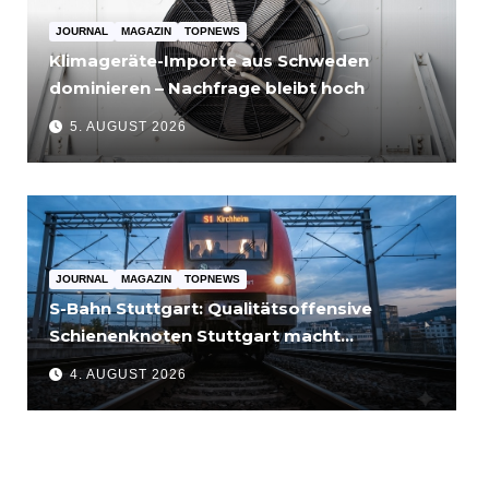
JOURNAL
MAGAZIN
TOPNEWS
Klimageräte-Importe aus Schweden
dominieren – Nachfrage bleibt hoch
5. AUGUST 2026
JOURNAL
MAGAZIN
TOPNEWS
S-Bahn Stuttgart: Qualitätsoffensive
Schienenknoten Stuttgart macht
Fortschritte – Projekte abgeschlossen
4. AUGUST 2026