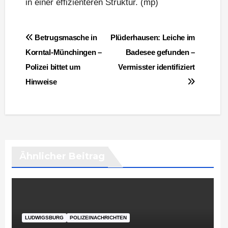
in einer effizienteren Struktur. (mp)
Beitragsnavigation
Betrugsmasche in
Plüderhausen: Leiche im
Korntal‑Münchingen –
Badesee gefunden –
Polizei bittet um
Vermisster identifiziert
Hinweise
Ähnlicher Beitrag
LUDWIGSBURG
POLIZEINACHRICHTEN