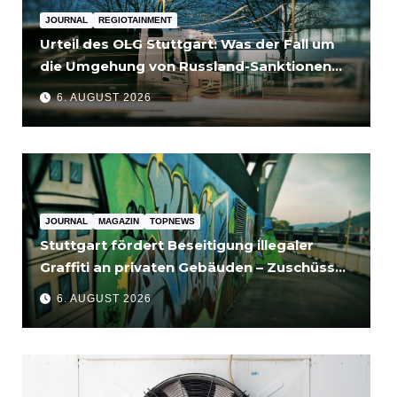
JOURNAL
REGIOTAINMENT
Urteil des OLG Stuttgart: Was der Fall um
die Umgehung von Russland-Sanktionen
für Unternehmen bedeutet
6. AUGUST 2026
JOURNAL
MAGAZIN
TOPNEWS
Stuttgart fördert Beseitigung illegaler
Graffiti an privaten Gebäuden – Zuschüsse
bis 3.500 Euro
6. AUGUST 2026