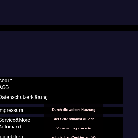
About
AGB
Datenschutzerklärung
Durch die weitere Nutzung
Impressum
der Seite stimmst du der
Service&More
Automarkt
Verwendung von rein
Immobilien
technischen Cookies zu. Wir