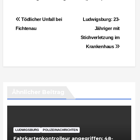
Beitragsnavigation
Tödlicher Unfall bei
Ludwigsburg: 23-
Fichtenau
Jähriger mit
Stichverletzung im
Krankenhaus
Ähnlicher Beitrag
LUDWIGSBURG
POLIZEINACHRICHTEN
Fahrkartenkontrolleur angegriffen: 48-