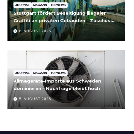
JOURNAL
MAGAZIN
TOPNEWS
Stuttgart fördert Beseitigung illegaler
Graffiti an privaten Gebäuden – Zuschüsse
bis 3.500 Euro
6. AUGUST 2026
JOURNAL
MAGAZIN
TOPNEWS
Klimageräte-Importe aus Schweden
dominieren – Nachfrage bleibt hoch
5. AUGUST 2026