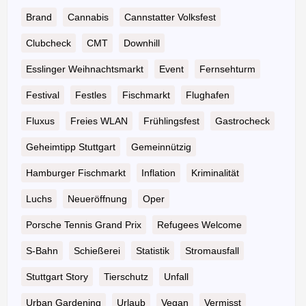
Brand
Cannabis
Cannstatter Volksfest
Clubcheck
CMT
Downhill
Esslinger Weihnachtsmarkt
Event
Fernsehturm
Festival
Festles
Fischmarkt
Flughafen
Fluxus
Freies WLAN
Frühlingsfest
Gastrocheck
Geheimtipp Stuttgart
Gemeinnützig
Hamburger Fischmarkt
Inflation
Kriminalität
Luchs
Neueröffnung
Oper
Porsche Tennis Grand Prix
Refugees Welcome
S-Bahn
Schießerei
Statistik
Stromausfall
Stuttgart Story
Tierschutz
Unfall
Urban Gardening
Urlaub
Vegan
Vermisst