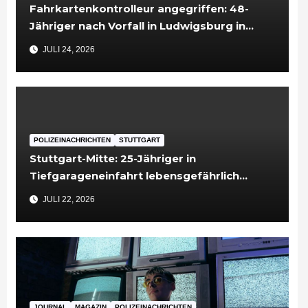
Fahrkartenkontrolleur angegriffen: 48-
Jähriger nach Vorfall in Ludwigsburg in
Untersuchungshaft
JULI 24, 2026
POLIZEINACHRICHTEN
STUTTGART
Stuttgart-Mitte: 25-Jähriger in
Tiefgarageneinfahrt lebensgefährlich
verletzt
JULI 22, 2026
JOURNAL
MAGAZIN
POLIZEINACHRICHTEN