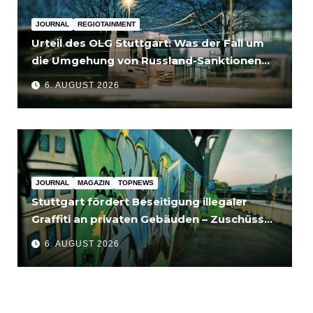
JOURNAL
REGIOTAINMENT
Urteil des OLG Stuttgart: Was der Fall um
die Umgehung von Russland-Sanktionen
für Unternehmen bedeutet
6. AUGUST 2026
JOURNAL
MAGAZIN
TOPNEWS
Stuttgart fördert Beseitigung illegaler
Graffiti an privaten Gebäuden – Zuschüsse
bis 3.500 Euro
6. AUGUST 2026