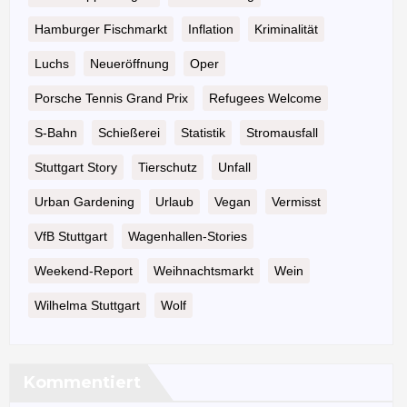
Hamburger Fischmarkt
Inflation
Kriminalität
Luchs
Neueröffnung
Oper
Porsche Tennis Grand Prix
Refugees Welcome
S-Bahn
Schießerei
Statistik
Stromausfall
Stuttgart Story
Tierschutz
Unfall
Urban Gardening
Urlaub
Vegan
Vermisst
VfB Stuttgart
Wagenhallen-Stories
Weekend-Report
Weihnachtsmarkt
Wein
Wilhelma Stuttgart
Wolf
Kommentiert