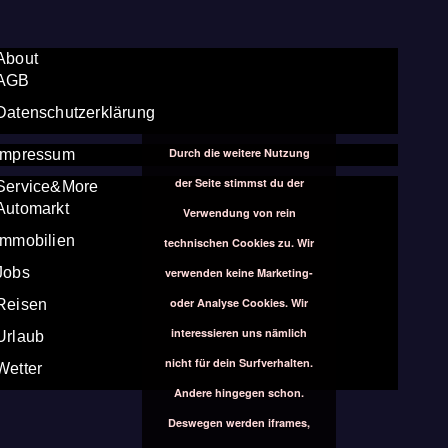
About
AGB
Datenschutzerklärung
Durch die weitere Nutzung
Impressum
der Seite stimmst du der
Service&More
Automarkt
Verwendung von rein
Immobilien
technischen Cookies zu. Wir
Jobs
verwenden keine Marketing-
oder Analyse Cookies. Wir
Reisen
interessieren uns nämlich
Urlaub
nicht für dein Surfverhalten.
Wetter
Andere hingegen schon.
Deswegen werden iframes,