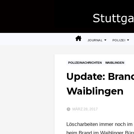
Zum
Inhalt
springen
JOURNAL
POLIZEI
POLIZEINACHRICHTEN
WAIBLINGEN
Update: Bran
Waiblingen
MÄRZ 28, 2017
Löscharbeiten immer noch im 
beim Brand im Waiblinger Bürg