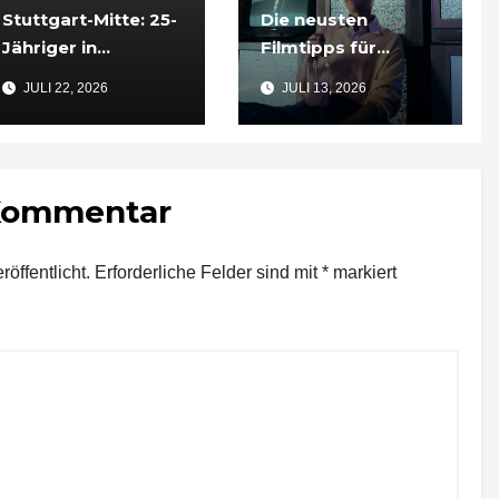
Stuttgart-Mitte: 25-
Die neusten
Jähriger in
Filmtipps für
Tiefgarageneinfahr
Sommerabende
JULI 22, 2026
JULI 13, 2026
t lebensgefährlich
verletzt
 Kommentar
öffentlicht.
Erforderliche Felder sind mit
*
markiert