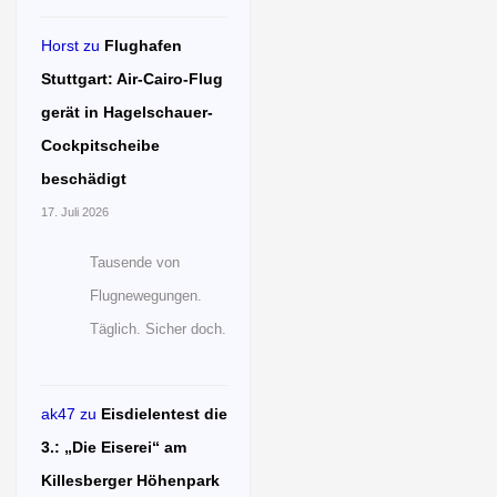
Horst
zu
Flughafen
Stuttgart: Air-Cairo-Flug
gerät in Hagelschauer-
Cockpitscheibe
beschädigt
17. Juli 2026
Tausende von
Flugnewegungen.
Täglich. Sicher doch.
ak47
zu
Eisdielentest die
3.: „Die Eiserei“ am
Killesberger Höhenpark