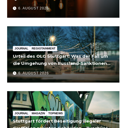
6. AUGUST 2026
JOURNAL
REGIOTAINMENT
Urteil des OLG Stuttgart: Was der Fall um
die Umgehung von Russland-Sanktionen
für Unternehmen bedeutet
6. AUGUST 2026
JOURNAL
MAGAZIN
TOPNEWS
Stuttgart fördert Beseitigung illegaler