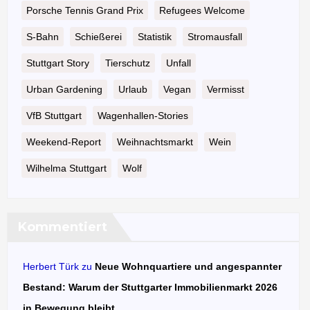
Porsche Tennis Grand Prix
Refugees Welcome
S-Bahn
Schießerei
Statistik
Stromausfall
Stuttgart Story
Tierschutz
Unfall
Urban Gardening
Urlaub
Vegan
Vermisst
VfB Stuttgart
Wagenhallen-Stories
Weekend-Report
Weihnachtsmarkt
Wein
Wilhelma Stuttgart
Wolf
Kommentiert
Herbert Türk
zu
Neue Wohnquartiere und angespannter
Bestand: Warum der Stuttgarter Immobilienmarkt 2026
in Bewegung bleibt