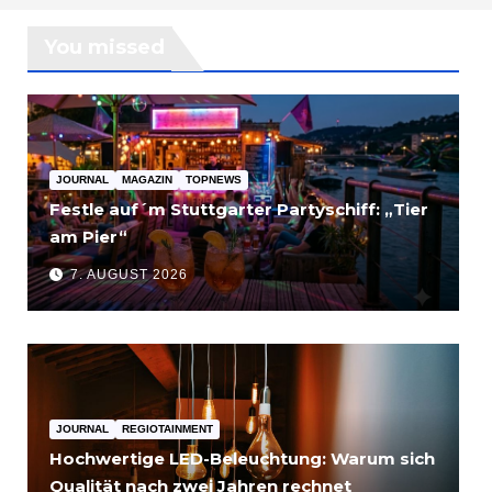
You missed
JOURNAL
MAGAZIN
TOPNEWS
Festle auf´m Stuttgarter Partyschiff: „Tier
am Pier“
7. AUGUST 2026
JOURNAL
REGIOTAINMENT
Hochwertige LED-Beleuchtung: Warum sich
Qualität nach zwei Jahren rechnet