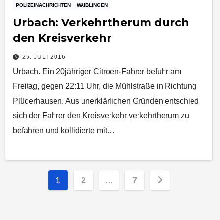
POLIZEINACHRICHTEN
WAIBLINGEN
Urbach: Verkehrtherum durch
den Kreisverkehr
25. JULI 2016
Urbach. Ein 20jähriger Citroen-Fahrer befuhr am
Freitag, gegen 22:11 Uhr, die Mühlstraße in Richtung
Plüderhausen. Aus unerklärlichen Gründen entschied
sich der Fahrer den Kreisverkehr verkehrtherum zu
befahren und kollidierte mit…
Seitennummerierung
1
2
…
7
der
Beiträge