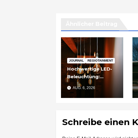
Ähnlicher Beitrag
JOURNAL
REGIOTAINMENT
Hochwertige LED-
Beleuchtung:
Warum sich
AUG. 6, 2026
Qualität nach zwei
Jahren rechnet
Schreibe einen