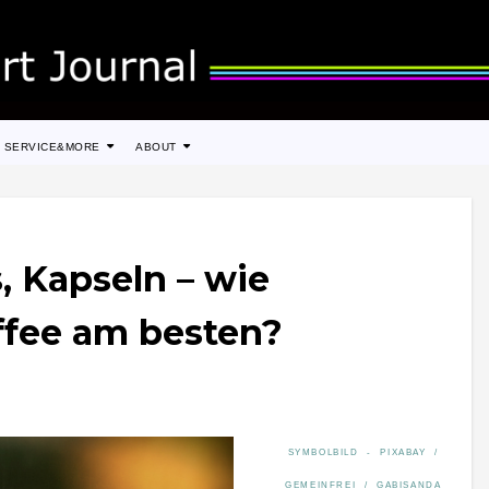
SERVICE&MORE
ABOUT
, Kapseln – wie
fee am besten?
SYMBOLBILD - PIXABAY /
GEMEINFREI / GABISANDA