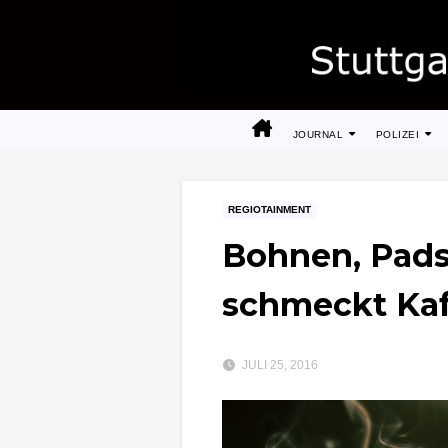
Zum
Inhalt
springen
JOURNAL
POLIZEI
REGIOTAINMENT
Bohnen, Pads
schmeckt Kaf
JULI 25, 2016