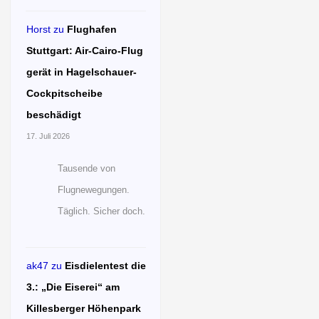
Horst
zu
Flughafen
Stuttgart: Air-Cairo-Flug
gerät in Hagelschauer-
Cockpitscheibe
beschädigt
17. Juli 2026
Tausende von
Flugnewegungen.
Täglich. Sicher doch.
ak47
zu
Eisdielentest die
3.: „Die Eiserei“ am
Killesberger Höhenpark