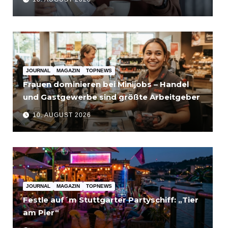
JOURNAL
MAGAZIN
TOPNEWS
Frauen dominieren bei Minijobs – Handel
und Gastgewerbe sind größte Arbeitgeber
10. AUGUST 2026
JOURNAL
MAGAZIN
TOPNEWS
Festle auf´m Stuttgarter Partyschiff: „Tier
am Pier“