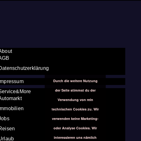
About
AGB
Datenschutzerklärung
Durch die weitere Nutzung
Impressum
der Seite stimmst du der
Service&More
Automarkt
Verwendung von rein
Immobilien
technischen Cookies zu. Wir
Jobs
verwenden keine Marketing-
oder Analyse Cookies. Wir
Reisen
interessieren uns nämlich
Urlaub