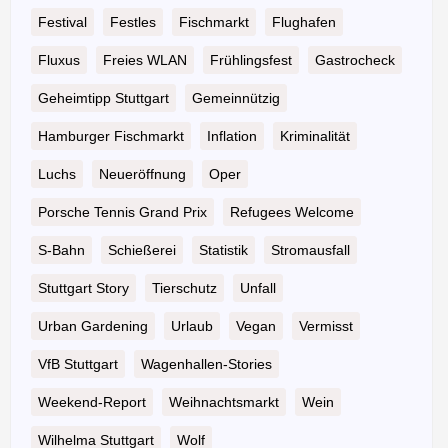
Festival
Festles
Fischmarkt
Flughafen
Fluxus
Freies WLAN
Frühlingsfest
Gastrocheck
Geheimtipp Stuttgart
Gemeinnützig
Hamburger Fischmarkt
Inflation
Kriminalität
Luchs
Neueröffnung
Oper
Porsche Tennis Grand Prix
Refugees Welcome
S-Bahn
Schießerei
Statistik
Stromausfall
Stuttgart Story
Tierschutz
Unfall
Urban Gardening
Urlaub
Vegan
Vermisst
VfB Stuttgart
Wagenhallen-Stories
Weekend-Report
Weihnachtsmarkt
Wein
Wilhelma Stuttgart
Wolf