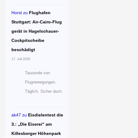
Horst
zu
Flughafen
Stuttgart: Air-Cairo-Flug
gerät in Hagelschauer-
Cockpitscheibe
beschädigt
17. Juli 2026
Tausende von
Flugnewegungen.
Täglich. Sicher doch.
ak47
zu
Eisdielentest die
3.: „Die Eiserei“ am
Killesberger Höhenpark