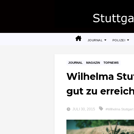
Zum
Inhalt
springen
JOURNAL
POLIZEI
JOURNAL
MAGAZIN
TOPNEWS
Wilhelma Stut
gut zu erreic
JULI 30, 2015
#Wilhelma Stuttgart