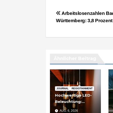
Beitragsnavigation
Arbeitslosenzahlen Ba
Württemberg: 3,8 Prozent
Ähnlicher Beitrag
JOURNAL
REGIOTAINMENT
Hochwertige LED-
Beleuchtung:
Warum sich
AUG. 6, 2026