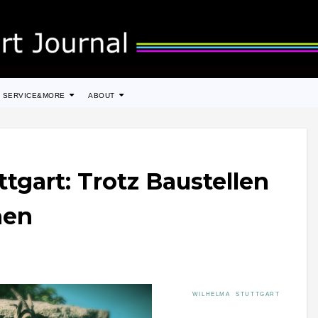
SERVICE&MORE
ABOUT
tgart: Trotz Baustellen
hen
WILHELMA STUTTGART