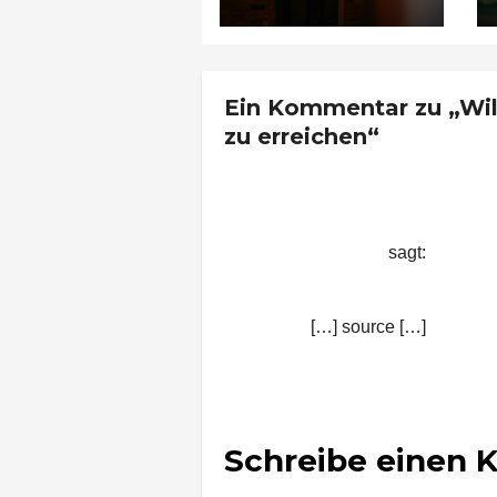
Qualität nach zwei
Jahren rechnet
Ein Kommentar zu „Wilh
zu erreichen“
Wilhelma Stuttgart: Tr
Stuttgart
sagt:
30. Juli 2015 um 9:22 Uhr
[…] source […]
Schreibe einen