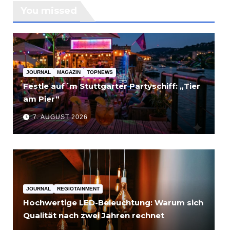
You missed
JOURNAL
MAGAZIN
TOPNEWS
Festle auf´m Stuttgarter Partyschiff: „Tier
am Pier“
7. AUGUST 2026
JOURNAL
REGIOTAINMENT
Hochwertige LED-Beleuchtung: Warum sich
Qualität nach zwei Jahren rechnet