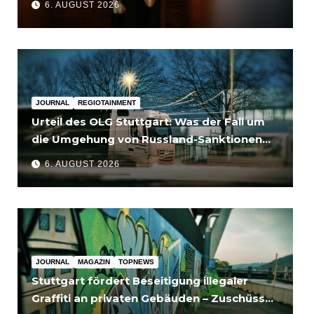
6. AUGUST 2026
JOURNAL
REGIOTAINMENT
Urteil des OLG Stuttgart: Was der Fall um
die Umgehung von Russland-Sanktionen
für Unternehmen bedeutet
6. AUGUST 2026
JOURNAL
MAGAZIN
TOPNEWS
Stuttgart fördert Beseitigung illegaler
Graffiti an privaten Gebäuden – Zuschüsse