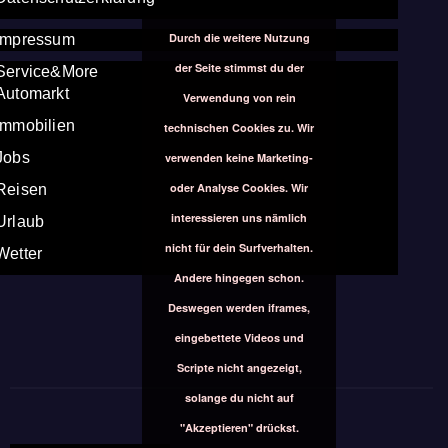
Durch die weitere Nutzung
Impressum
der Seite stimmst du der
Service&More
Automarkt
Verwendung von rein
Immobilien
technischen Cookies zu. Wir
Jobs
verwenden keine Marketing-
oder Analyse Cookies. Wir
Reisen
interessieren uns nämlich
Urlaub
nicht für dein Surfverhalten.
Wetter
Andere hingegen schon.
Deswegen werden iframes,
eingebettete Videos und
Scripte nicht angezeigt,
solange du nicht auf
"Akzeptieren" drückst.