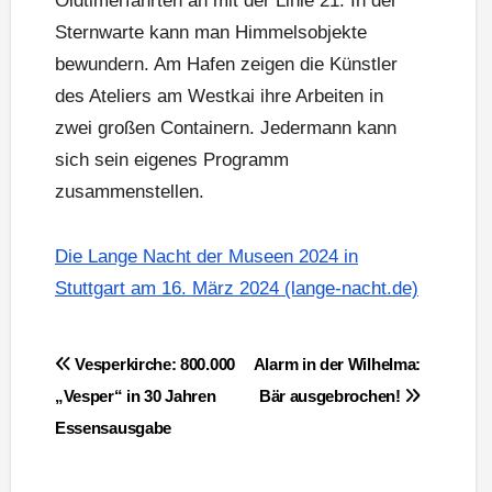
Oldtimerfahrten an mit der Linie 21. In der
Sternwarte kann man Himmelsobjekte
bewundern. Am Hafen zeigen die Künstler
des Ateliers am Westkai ihre Arbeiten in
zwei großen Containern. Jedermann kann
sich sein eigenes Programm
zusammenstellen.
Die Lange Nacht der Museen 2024 in
Stuttgart am 16. März 2024 (lange-nacht.de)
Beitragsnavigation
Vesperkirche: 800.000
Alarm in der Wilhelma:
„Vesper“ in 30 Jahren
Bär ausgebrochen!
Essensausgabe