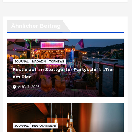
Ähnlicher Beitrag
JOURNAL
MAGAZIN
TOPNEWS
Festle auf´m Stuttgarter Partyschiff: „Tier
am Pier“
AUG. 7, 2026
JOURNAL
REGIOTAINMENT