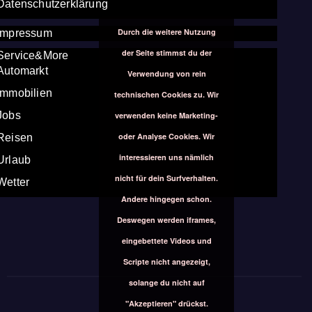
Datenschutzerklärung
Durch die weitere Nutzung
Impressum
der Seite stimmst du der
Service&More
Automarkt
Verwendung von rein
Immobilien
technischen Cookies zu. Wir
Jobs
verwenden keine Marketing-
oder Analyse Cookies. Wir
Reisen
interessieren uns nämlich
Urlaub
nicht für dein Surfverhalten.
Wetter
Andere hingegen schon.
Deswegen werden iframes,
eingebettete Videos und
Scripte nicht angezeigt,
solange du nicht auf
"Akzeptieren" drückst.