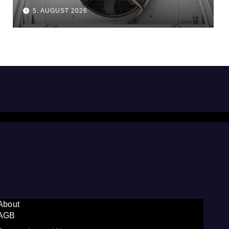
5. AUGUST 2026
About
AGB