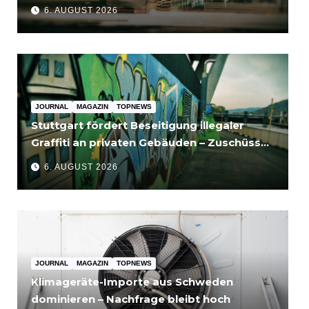
für Unternehmen bedeutet
6. AUGUST 2026
JOURNAL
MAGAZIN
TOPNEWS
Stuttgart fördert Beseitigung illegaler
Graffiti an privaten Gebäuden – Zuschüsse
bis 3.500 Euro
6. AUGUST 2026
JOURNAL
MAGAZIN
TOPNEWS
Klimageräte-Importe aus Schweden
dominieren – Nachfrage bleibt hoch