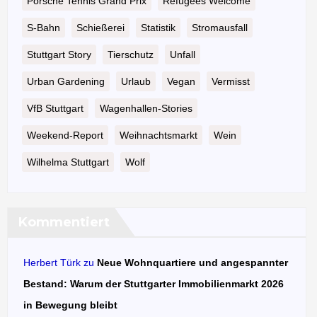
Porsche Tennis Grand Prix
Refugees Welcome
S-Bahn
Schießerei
Statistik
Stromausfall
Stuttgart Story
Tierschutz
Unfall
Urban Gardening
Urlaub
Vegan
Vermisst
VfB Stuttgart
Wagenhallen-Stories
Weekend-Report
Weihnachtsmarkt
Wein
Wilhelma Stuttgart
Wolf
Kommentiert
Herbert Türk
zu
Neue Wohnquartiere und angespannter
Bestand: Warum der Stuttgarter Immobilienmarkt 2026
in Bewegung bleibt