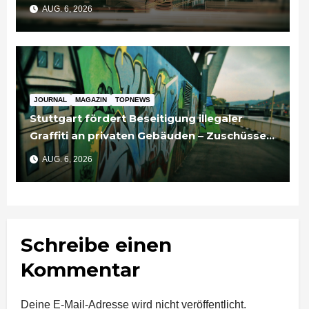
Unternehmen bedeutet
AUG. 6, 2026
JOURNAL
MAGAZIN
TOPNEWS
Stuttgart fördert Beseitigung illegaler
Graffiti an privaten Gebäuden – Zuschüsse
bis 3.500 Euro
AUG. 6, 2026
Schreibe einen
Kommentar
Deine E-Mail-Adresse wird nicht veröffentlicht.