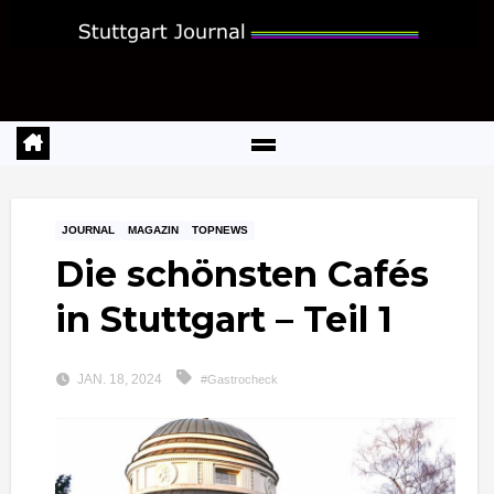
Zum
Inhalt
springen
JOURNAL
MAGAZIN
TOPNEWS
Die schönsten Cafés
in Stuttgart – Teil 1
JAN. 18, 2024
#Gastrocheck