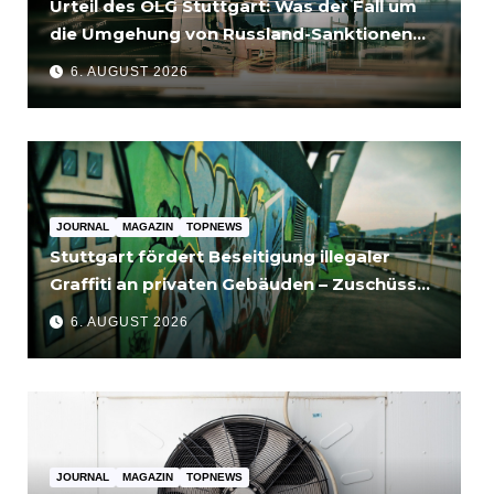
Urteil des OLG Stuttgart: Was der Fall um
die Umgehung von Russland-Sanktionen
für Unternehmen bedeutet
6. AUGUST 2026
JOURNAL
MAGAZIN
TOPNEWS
Stuttgart fördert Beseitigung illegaler
Graffiti an privaten Gebäuden – Zuschüsse
bis 3.500 Euro
6. AUGUST 2026
JOURNAL
MAGAZIN
TOPNEWS