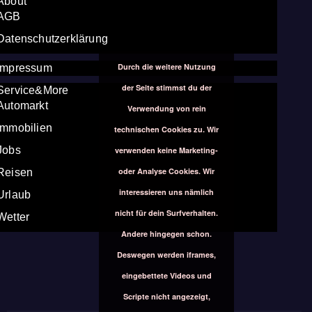
About
AGB
Datenschutzerklärung
Durch die weitere Nutzung
Impressum
der Seite stimmst du der
Service&More
Automarkt
Verwendung von rein
Immobilien
technischen Cookies zu. Wir
Jobs
verwenden keine Marketing-
oder Analyse Cookies. Wir
Reisen
interessieren uns nämlich
Urlaub
nicht für dein Surfverhalten.
Wetter
Andere hingegen schon.
Deswegen werden iframes,
eingebettete Videos und
Scripte nicht angezeigt,