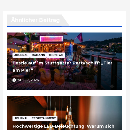
Ähnlicher Beitrag
JOURNAL
MAGAZIN
TOPNEWS
Festle auf´m Stuttgarter Partyschiff: „Tier
am Pier“
AUG. 7, 2026
JOURNAL
REGIOTAINMENT
Hochwertige LED-Beleuchtung: Warum sich