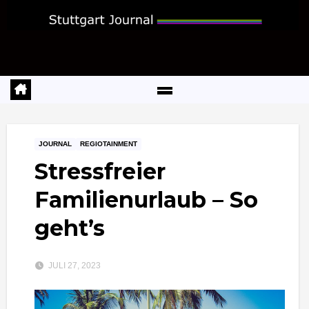
Zum
Inhalt
springen
JOURNAL
REGIOTAINMENT
Stressfreier
Familienurlaub – So
geht’s
JULI 27, 2023