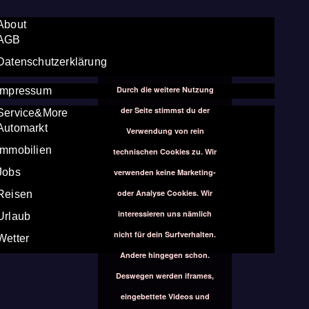
About
AGB
Datenschutzerklärung
Durch die weitere Nutzung
Impressum
der Seite stimmst du der
Service&More
Automarkt
Verwendung von rein
Immobilien
technischen Cookies zu. Wir
Jobs
verwenden keine Marketing-
oder Analyse Cookies. Wir
Reisen
interessieren uns nämlich
Urlaub
nicht für dein Surfverhalten.
Wetter
Andere hingegen schon.
Deswegen werden iframes,
eingebettete Videos und