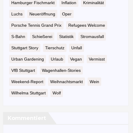
Hamburger Fischmarkt
Inflation
Kriminalität
Luchs
Neueröffnung
Oper
Porsche Tennis Grand Prix
Refugees Welcome
S-Bahn
Schießerei
Statistik
Stromausfall
Stuttgart Story
Tierschutz
Unfall
Urban Gardening
Urlaub
Vegan
Vermisst
VfB Stuttgart
Wagenhallen-Stories
Weekend-Report
Weihnachtsmarkt
Wein
Wilhelma Stuttgart
Wolf
Kommentiert