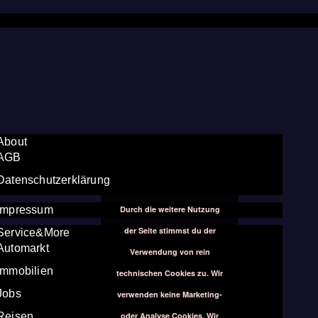
About
AGB
Datenschutzerklärung
Durch die weitere Nutzung
Impressum
der Seite stimmst du der
Service&More
Automarkt
Verwendung von rein
Immobilien
technischen Cookies zu. Wir
Jobs
verwenden keine Marketing-
oder Analyse Cookies. Wir
Reisen