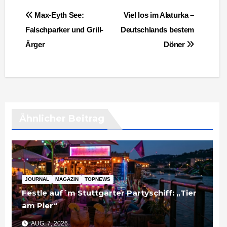
Beitragsnavigation
Max-Eyth See:
Viel los im Alaturka –
Falschparker und Grill-
Deutschlands bestem
Ärger
Döner
Ähnlicher Beitrag
JOURNAL
MAGAZIN
TOPNEWS
Festle auf´m Stuttgarter Partyschiff: „Tier
am Pier“
AUG. 7, 2026