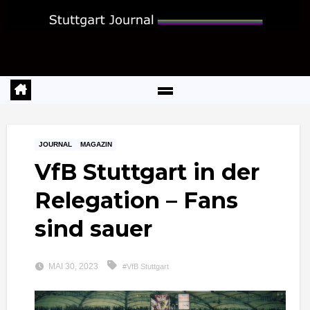
Zum
Inhalt
springen
JOURNAL
MAGAZIN
VfB Stuttgart in der
Relegation – Fans
sind sauer
MAI 30, 2023
#VfB Stuttgart