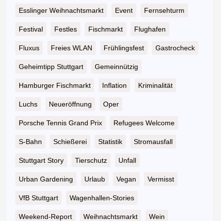
Esslinger Weihnachtsmarkt
Event
Fernsehturm
Festival
Festles
Fischmarkt
Flughafen
Fluxus
Freies WLAN
Frühlingsfest
Gastrocheck
Geheimtipp Stuttgart
Gemeinnützig
Hamburger Fischmarkt
Inflation
Kriminalität
Luchs
Neueröffnung
Oper
Porsche Tennis Grand Prix
Refugees Welcome
S-Bahn
Schießerei
Statistik
Stromausfall
Stuttgart Story
Tierschutz
Unfall
Urban Gardening
Urlaub
Vegan
Vermisst
VfB Stuttgart
Wagenhallen-Stories
Weekend-Report
Weihnachtsmarkt
Wein