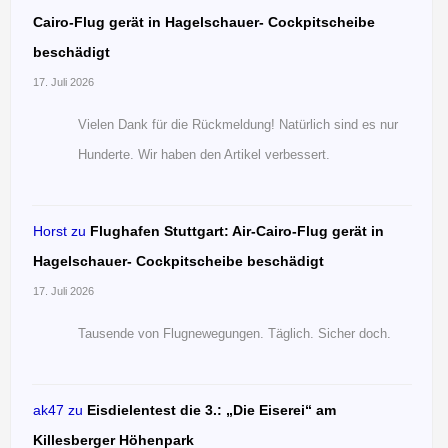
Cairo-Flug gerät in Hagelschauer- Cockpitscheibe
beschädigt
17. Juli 2026
Vielen Dank für die Rückmeldung! Natürlich sind es nur
Hunderte. Wir haben den Artikel verbessert.
Horst
zu
Flughafen Stuttgart: Air-Cairo-Flug gerät in
Hagelschauer- Cockpitscheibe beschädigt
17. Juli 2026
Tausende von Flugnewegungen. Täglich. Sicher doch.
ak47
zu
Eisdielentest die 3.: „Die Eiserei“ am
Killesberger Höhenpark