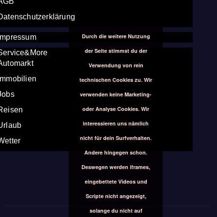
AGB
Datenschutzerklärung
Durch die weitere Nutzung
Impressum
der Seite stimmst du der
Service&More
Automarkt
Verwendung von rein
Immobilien
technischen Cookies zu. Wir
Jobs
verwenden keine Marketing-
oder Analyse Cookies. Wir
Reisen
interessieren uns nämlich
Urlaub
nicht für dein Surfverhalten.
Wetter
Andere hingegen schon.
Deswegen werden iframes,
eingebettete Videos und
Scripte nicht angezeigt,
solange du nicht auf