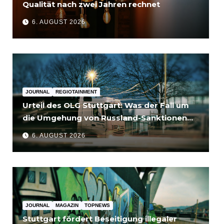
Qualität nach zwei Jahren rechnet
6. AUGUST 2026
JOURNAL
REGIOTAINMENT
Urteil des OLG Stuttgart: Was der Fall um
die Umgehung von Russland-Sanktionen
für Unternehmen bedeutet
6. AUGUST 2026
JOURNAL
MAGAZIN
TOPNEWS
Stuttgart fördert Beseitigung illegaler