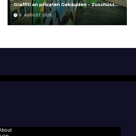
Graffiti an privaten Gebäuden – Zuschüsse
bis 3.500 Euro
6. AUGUST 2026
About