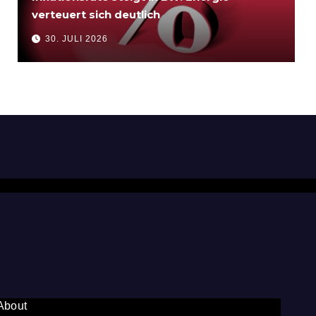
verteuert sich deutlich
30. JULI 2026
About