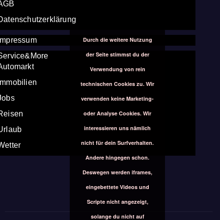
AGB
Datenschutzerklärung
Durch die weitere Nutzung
Impressum
der Seite stimmst du der
Service&More
Automarkt
Verwendung von rein
Immobilien
technischen Cookies zu. Wir
Jobs
verwenden keine Marketing-
oder Analyse Cookies. Wir
Reisen
interessieren uns nämlich
Urlaub
nicht für dein Surfverhalten.
Wetter
Andere hingegen schon.
Deswegen werden iframes,
eingebettete Videos und
Scripte nicht angezeigt,
solange du nicht auf