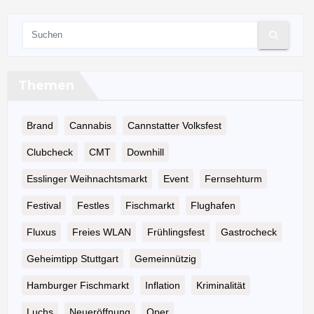
Themen
Brand
Cannabis
Cannstatter Volksfest
Clubcheck
CMT
Downhill
Esslinger Weihnachtsmarkt
Event
Fernsehturm
Festival
Festles
Fischmarkt
Flughafen
Fluxus
Freies WLAN
Frühlingsfest
Gastrocheck
Geheimtipp Stuttgart
Gemeinnützig
Hamburger Fischmarkt
Inflation
Kriminalität
Luchs
Neueröffnung
Oper