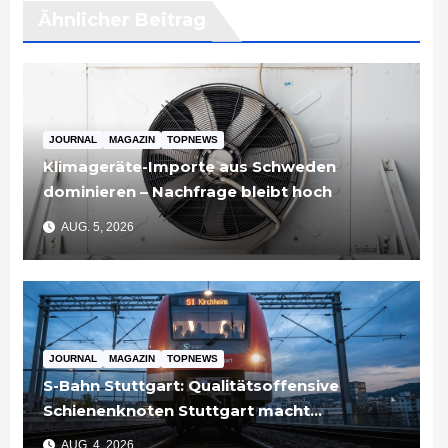
Ähnlicher Beitrag
JOURNAL
MAGAZIN
TOPNEWS
Klimageräte-Importe aus Schweden
dominieren – Nachfrage bleibt hoch
AUG. 5, 2026
JOURNAL
MAGAZIN
TOPNEWS
S-Bahn Stuttgart: Qualitätsoffensive
Schienenknoten Stuttgart macht
Fortschritte – Projekte abgeschlossen
AUG. 4, 2026