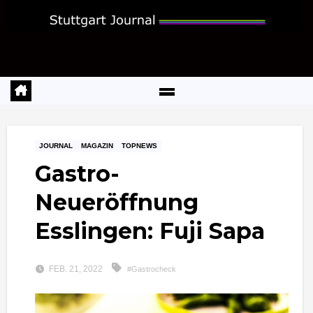
Zum
Inhalt
springen
JOURNAL
MAGAZIN
TOPNEWS
Gastro-
Neueröffnung
Esslingen: Fuji Sapa
FEB. 21, 2022
#Gastrocheck