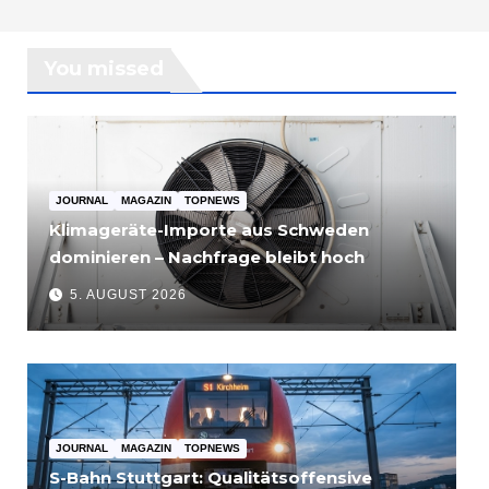
You missed
JOURNAL
MAGAZIN
TOPNEWS
Klimageräte-Importe aus Schweden
dominieren – Nachfrage bleibt hoch
5. AUGUST 2026
JOURNAL
MAGAZIN
TOPNEWS
S-Bahn Stuttgart: Qualitätsoffensive