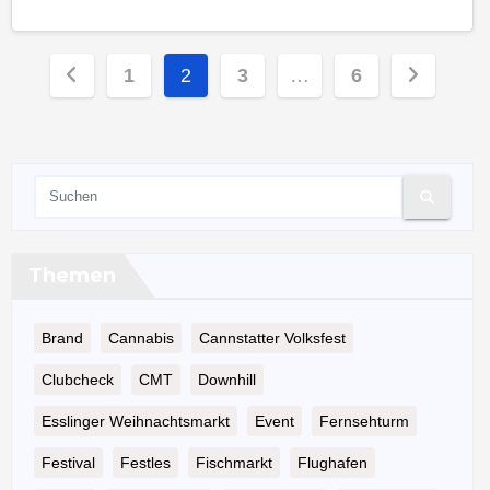
Seitennummerierung
1
2
3
…
6
der
Beiträge
Themen
Brand
Cannabis
Cannstatter Volksfest
Clubcheck
CMT
Downhill
Esslinger Weihnachtsmarkt
Event
Fernsehturm
Festival
Festles
Fischmarkt
Flughafen