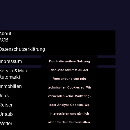
About
AGB
Datenschutzerklärung
Durch die weitere Nutzung
Impressum
der Seite stimmst du der
Service&More
Automarkt
Verwendung von rein
Immobilien
technischen Cookies zu. Wir
Jobs
verwenden keine Marketing-
oder Analyse Cookies. Wir
Reisen
interessieren uns nämlich
Urlaub
nicht für dein Surfverhalten.
Wetter