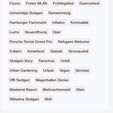
Fluxus
Freies WLAN
Frühlingsfest
Gastrocheck
Geheimtipp Stuttgart
Gemeinnützig
Hamburger Fischmarkt
Inflation
Kriminalität
Luchs
Neueröffnung
Oper
Porsche Tennis Grand Prix
Refugees Welcome
S-Bahn
Schießerei
Statistik
Stromausfall
Stuttgart Story
Tierschutz
Unfall
Urban Gardening
Urlaub
Vegan
Vermisst
VfB Stuttgart
Wagenhallen-Stories
Weekend-Report
Weihnachtsmarkt
Wein
Wilhelma Stuttgart
Wolf