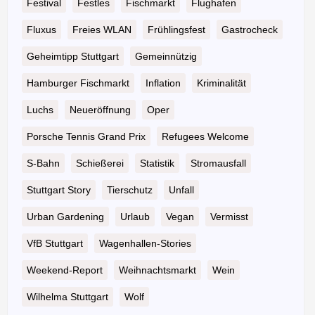
Festival
Festles
Fischmarkt
Flughafen
Fluxus
Freies WLAN
Frühlingsfest
Gastrocheck
Geheimtipp Stuttgart
Gemeinnützig
Hamburger Fischmarkt
Inflation
Kriminalität
Luchs
Neueröffnung
Oper
Porsche Tennis Grand Prix
Refugees Welcome
S-Bahn
Schießerei
Statistik
Stromausfall
Stuttgart Story
Tierschutz
Unfall
Urban Gardening
Urlaub
Vegan
Vermisst
VfB Stuttgart
Wagenhallen-Stories
Weekend-Report
Weihnachtsmarkt
Wein
Wilhelma Stuttgart
Wolf