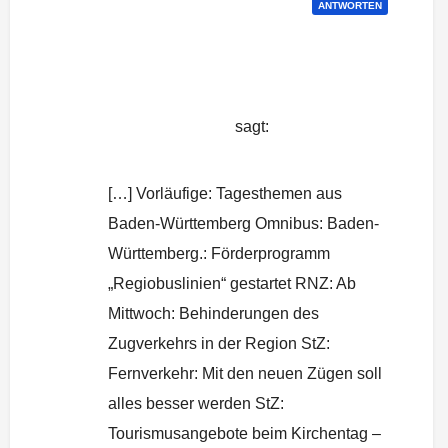
ANTWORTEN
Medienberichte 02.06./03.06.15 | Bei
Abriss Aufstand
sagt:
2. Juni 2015 um 8:07 Uhr
[…] Vorläufige: Tagesthemen aus
Baden-Württemberg Omnibus: Baden-
Württemberg.: Förderprogramm
„Regiobuslinien“ gestartet RNZ: Ab
Mittwoch: Behinderungen des
Zugverkehrs in der Region StZ:
Fernverkehr: Mit den neuen Zügen soll
alles besser werden StZ:
Tourismusangebote beim Kirchentag –