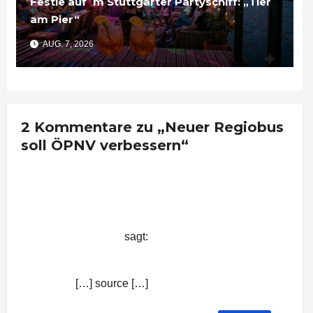
Festle auf´m Stuttgarter Partyschiff: „Tier
am Pier“
AUG. 7, 2026
2 Kommentare zu „Neuer Regiobus
soll ÖPNV verbessern“
Neuer Regiobus soll ÖPNV
verbessern | Nachrichten aus
Stuttgart
sagt:
1. Juni 2015 um 8:50 Uhr
[…] source […]