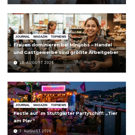
JOURNAL
MAGAZIN
TOPNEWS
Frauen dominieren bei Minijobs – Handel
und Gastgewerbe sind größte Arbeitgeber
10. AUGUST 2026
JOURNAL
MAGAZIN
TOPNEWS
Festle auf´m Stuttgarter Partyschiff: „Tier
am Pier“
7. AUGUST 2026