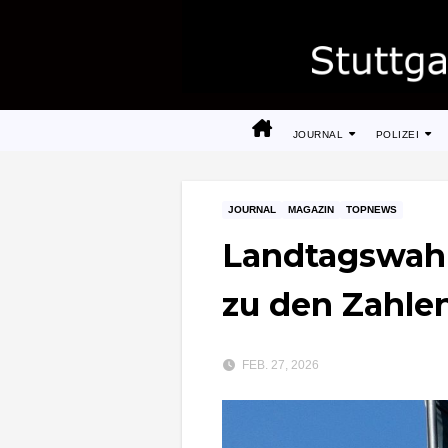
Zum
Inhalt
springen
JOURNAL
POLIZEI
JOURNAL
MAGAZIN
TOPNEWS
Landtagswahl
zu den Zahle
FEB. 27, 2026