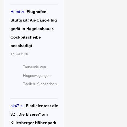
Horst
zu
Flughafen
Stuttgart: Air-Cairo-Flug
gerät in Hagelschauer-
Cockpitscheibe
beschädigt
17. Juli 2026
Tausende von
Flugnewegungen.
Täglich. Sicher doch.
ak47
zu
Eisdielentest die
3.: „Die Eiserei“ am
Killesberger Höhenpark