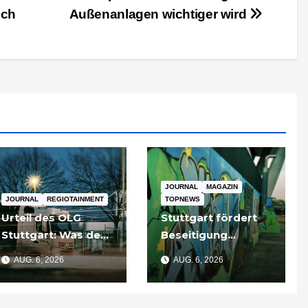
uch
Außenanlagen wichtiger wird
JOURNAL
MAGAZIN
JOURNAL
REGIOTAINMENT
TOPNEWS
Urteil des OLG
Stuttgart fördert
Stuttgart: Was der
Beseitigung
Fall um die
illegaler Graffiti an
AUG. 6, 2026
AUG. 6, 2026
Umgehung von
privaten Gebäuden
Russland-
– Zuschüsse bis
Sanktionen für
3.500 Euro