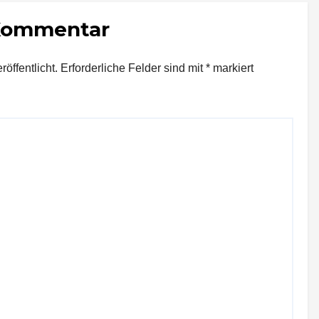
Unternehmen
 Kommentar
bedeutet
öffentlicht.
Erforderliche Felder sind mit
*
markiert