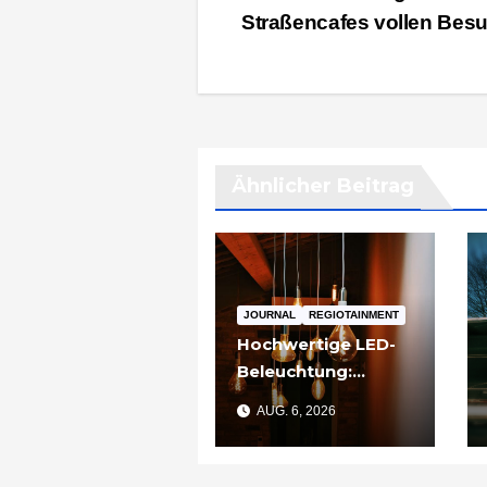
Straßencafes vollen Bes
Ähnlicher Beitrag
JOURNAL
REGIOTAINMENT
Hochwertige LED-
Beleuchtung:
Warum sich
AUG. 6, 2026
Qualität nach zwei
Jahren rechnet