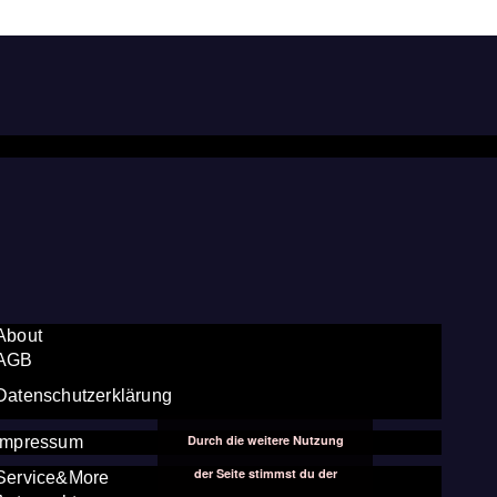
About
AGB
Datenschutzerklärung
Durch die weitere Nutzung
Impressum
der Seite stimmst du der
Service&More