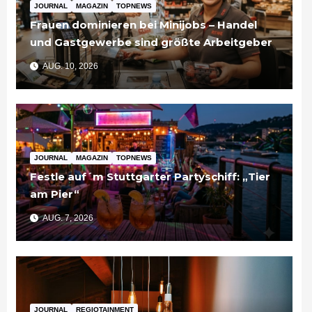
JOURNAL
MAGAZIN
TOPNEWS
Frauen dominieren bei Minijobs – Handel
und Gastgewerbe sind größte Arbeitgeber
AUG. 10, 2026
JOURNAL
MAGAZIN
TOPNEWS
Festle auf´m Stuttgarter Partyschiff: „Tier
am Pier“
AUG. 7, 2026
JOURNAL
REGIOTAINMENT