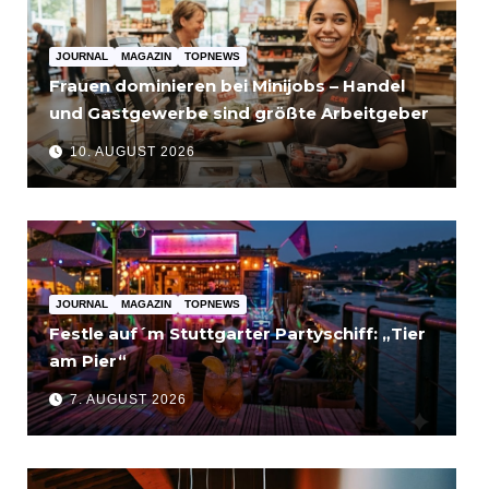
JOURNAL
MAGAZIN
TOPNEWS
Frauen dominieren bei Minijobs – Handel
und Gastgewerbe sind größte Arbeitgeber
10. AUGUST 2026
JOURNAL
MAGAZIN
TOPNEWS
Festle auf´m Stuttgarter Partyschiff: „Tier
am Pier“
7. AUGUST 2026