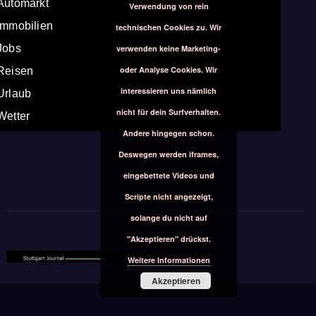
Automarkt
Verwendung von rein
Immobilien
technischen Cookies zu. Wir
Jobs
verwenden keine Marketing-
oder Analyse Cookies. Wir
Reisen
interessieren uns nämlich
Urlaub
nicht für dein Surfverhalten.
Wetter
Andere hingegen schon.
Deswegen werden iframes,
eingebettete Videos und
Scripte nicht angezeigt,
solange du nicht auf
"Akzeptieren" drückst.
Weitere Informationen
Akzeptieren