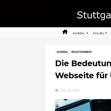
Zum
Inhalt
springen
JOURNAL
POLIZEI
JOURNAL
REGIOTAINMENT
Die Bedeutun
Webseite fü
DEZ. 27, 2023