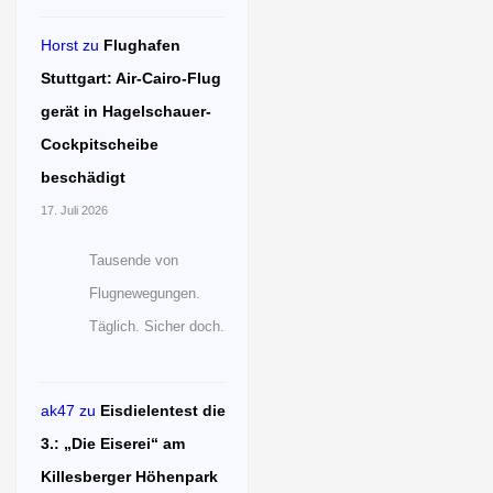
Horst
zu
Flughafen
Stuttgart: Air-Cairo-Flug
gerät in Hagelschauer-
Cockpitscheibe
beschädigt
17. Juli 2026
Tausende von
Flugnewegungen.
Täglich. Sicher doch.
ak47
zu
Eisdielentest die
3.: „Die Eiserei“ am
Killesberger Höhenpark