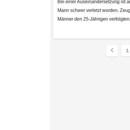
Bei einer Auseinandersetzung ist 
Mann schwer verletzt worden. Zeu
Männer den 25-Jährigen verfolgte
Seiten
1
der
Beiträg