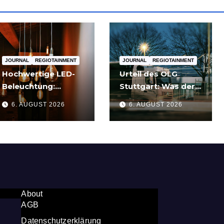
JOURNAL
REGIOTAINMENT
JOURNAL
REGIOTAINMENT
Hochwertige LED-
Urteil des OLG
Beleuchtung:
Stuttgart: Was der
Warum sich Qualität
Fall um die
6. AUGUST 2026
6. AUGUST 2026
nach zwei Jahren
Umgehung von
rechnet
Russland-
Sanktionen für
Unternehmen
bedeutet
About
AGB
Datenschutzerklärung