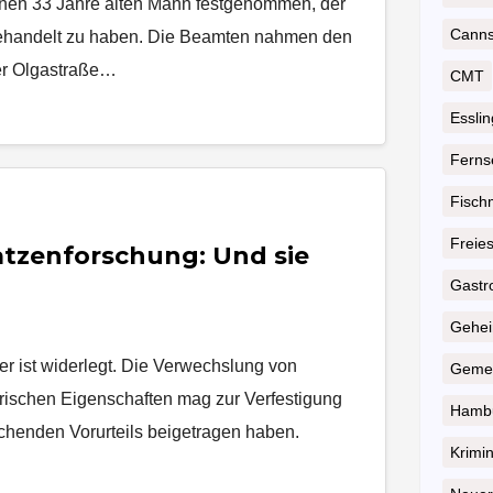
inen 33 Jahre alten Mann festgenommen, der
Cannst
 gehandelt zu haben. Die Beamten nahmen den
er Olgastraße…
CMT
Essli
Ferns
Fisch
Freie
atzenforschung: Und sie
Gastr
Geheim
r ist widerlegt. Die Verwechslung von
Gemei
erischen Eigenschaften mag zur Verfestigung
Hambu
eichenden Vorurteils beigetragen haben.
Krimin