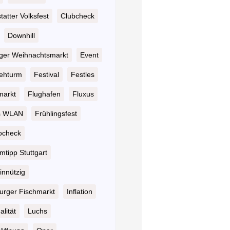
atter Volksfest
Clubcheck
Downhill
nger Weihnachtsmarkt
Event
ehturm
Festival
Festles
markt
Flughafen
Fluxus
s WLAN
Frühlingsfest
ocheck
tipp Stuttgart
nnützig
rger Fischmarkt
Inflation
alität
Luchs