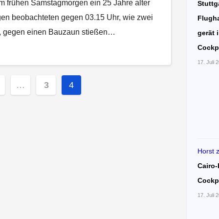
am frühen Samstagmorgen ein 25 Jahre alter
Stuttg
gen beobachteten gegen 03.15 Uhr, wie zwei
Flugha
n, gegen einen Bauzaun stießen…
gerät 
Cockp
17. Juli 
nummerierung
…
3
4
e
Horst
Cairo-
Cockp
17. Juli 