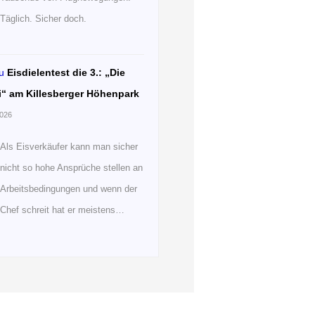
Täglich. Sicher doch.
u
Eisdielentest die 3.: „Die
i“ am Killesberger Höhenpark
2026
Als Eisverkäufer kann man sicher
nicht so hohe Ansprüche stellen an
Arbeitsbedingungen und wenn der
Chef schreit hat er meistens…