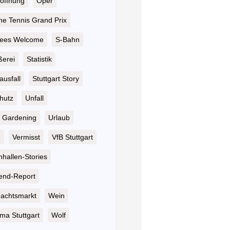
öffnung
Oper
he Tennis Grand Prix
ees Welcome
S-Bahn
ßerei
Statistik
ausfall
Stuttgart Story
hutz
Unfall
 Gardening
Urlaub
n
Vermisst
VfB Stuttgart
hallen-Stories
nd-Report
achtsmarkt
Wein
ma Stuttgart
Wolf