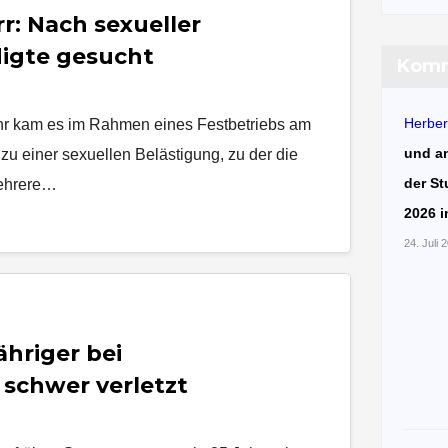
r: Nach sexueller
igte gesucht
Komm
Herber
 kam es im Rahmen eines Festbetriebs am
und a
zu einer sexuellen Belästigung, zu der die
der St
Mehrere…
2026 i
24. Juli 
ähriger bei
schwer verletzt