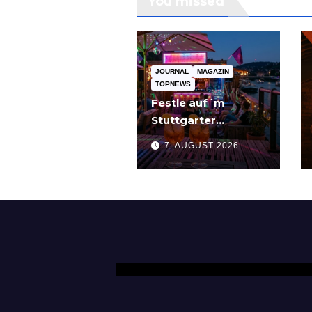
You missed
JOURNAL
MAGAZIN
TOPNEWS
Festle auf´m
Stuttgarter
Partyschiff: „Tier
7. AUGUST 2026
am Pier“