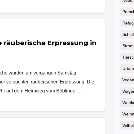
Neuer
Porsc
Refug
Schie
 räuberische Erpressung in
Strom
Tiersc
Urban
liche wurden am vergangen Samstag
Vega
ner versuchten räuberischen Erpressung. Die
Uhr auf dem Heimweg vom Böblinger…
Wagen
Weeke
Weihn
Wilhel