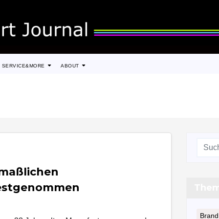
SERVICE&MORE
ABOUT
tmaßlichen
festgenommen
The
Brand