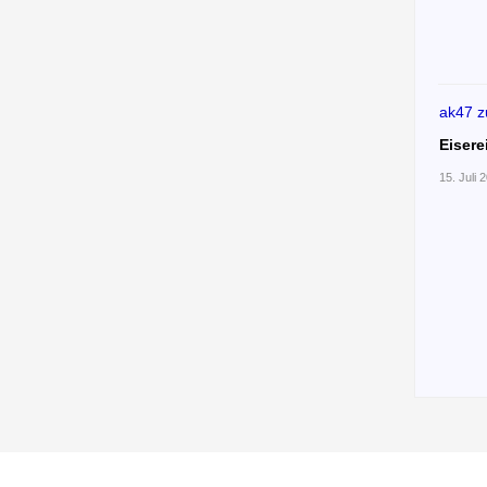
ak47
z
Eisere
15. Juli 