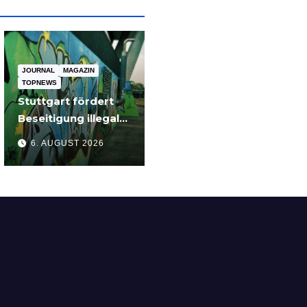
JOURNAL
MAGAZIN
TOPNEWS
Stuttgart fördert
Beseitigung illegaler
Graffiti an privaten
6. AUGUST 2026
Gebäuden –
Zuschüsse bis 3.500
Euro