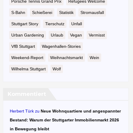
Porsche Tennis Grand Prix
Refugees Welcome
S-Bahn
Schießerei
Statistik
Stromausfall
Stuttgart Story
Tierschutz
Unfall
Urban Gardening
Urlaub
Vegan
Vermisst
VfB Stuttgart
Wagenhallen-Stories
Weekend-Report
Weihnachtsmarkt
Wein
Wilhelma Stuttgart
Wolf
Kommentiert
Herbert Türk
zu
Neue Wohnquartiere und angespannter
Bestand: Warum der Stuttgarter Immobilienmarkt 2026
in Bewegung bleibt