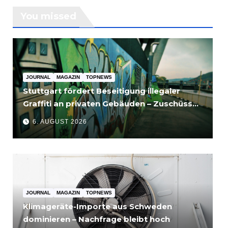
You missed
JOURNAL
MAGAZIN
TOPNEWS
Stuttgart fördert Beseitigung illegaler
Graffiti an privaten Gebäuden – Zuschüsse
bis 3.500 Euro
6. AUGUST 2026
JOURNAL
MAGAZIN
TOPNEWS
Klimageräte-Importe aus Schweden
dominieren – Nachfrage bleibt hoch