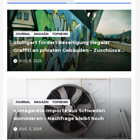
JOURNAL
MAGAZIN
TOPNEWS
Stuttgart fördert Beseitigung illegaler
Graffiti an privaten Gebäuden – Zuschüsse
bis 3.500 Euro
AUG. 6, 2026
JOURNAL
MAGAZIN
TOPNEWS
Klimageräte-Importe aus Schweden
dominieren – Nachfrage bleibt hoch
AUG. 5, 2026