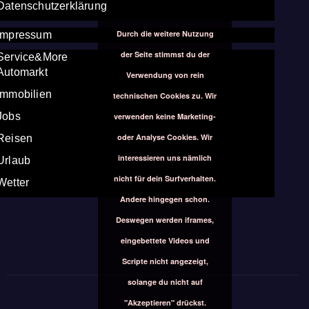
Datenschutzerklärung
Durch die weitere Nutzung
Impressum
der Seite stimmst du der
Service&More
Automarkt
Verwendung von rein
Immobilien
technischen Cookies zu. Wir
Jobs
verwenden keine Marketing-
oder Analyse Cookies. Wir
Reisen
interessieren uns nämlich
Urlaub
nicht für dein Surfverhalten.
Wetter
Andere hingegen schon.
Deswegen werden iframes,
eingebettete Videos und
Scripte nicht angezeigt,
solange du nicht auf
"Akzeptieren" drückst.