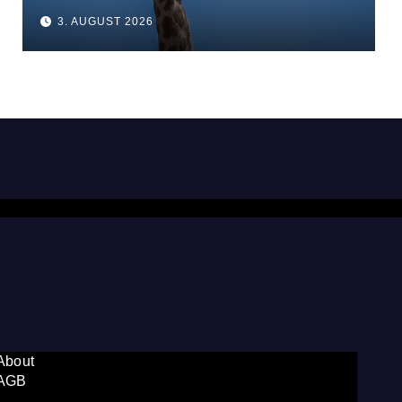
3. AUGUST 2026
About
AGB