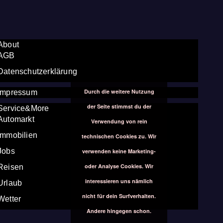
About
AGB
Datenschutzerklärung
Durch die weitere Nutzung
Impressum
der Seite stimmst du der
Service&More
Automarkt
Verwendung von rein
Immobilien
technischen Cookies zu. Wir
Jobs
verwenden keine Marketing-
oder Analyse Cookies. Wir
Reisen
interessieren uns nämlich
Urlaub
nicht für dein Surfverhalten.
Wetter
Andere hingegen schon.