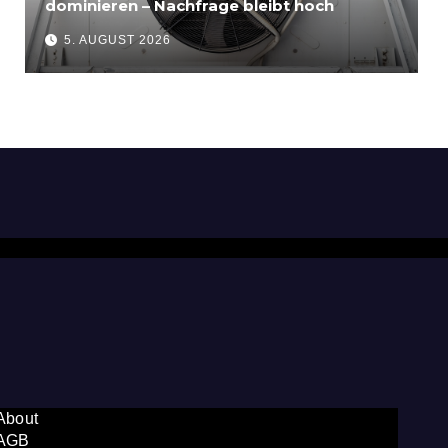
dominieren – Nachfrage bleibt hoch
5. AUGUST 2026
About
AGB