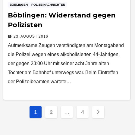
BÖBLINGEN
POLIZEINACHRICHTEN
​Böblingen: Widerstand gegen
Polizisten
23. AUGUST 2016
Aufmerksame Zeugen verständigten am Montagabend
die Polizei wegen eines alkoholisierten 44-Jährigen,
der gegen 23:00 Uhr mit seiner acht Jahre alten
Tochter am Bahnhof unterwegs war. Beim Eintreffen
der Polizeibeamten wartete…
Seitennummerierung
1
2
…
4
der
Beiträge