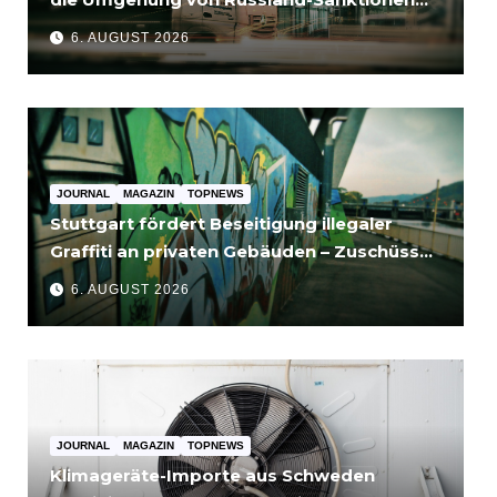
für Unternehmen bedeutet
6. AUGUST 2026
JOURNAL
MAGAZIN
TOPNEWS
Stuttgart fördert Beseitigung illegaler
Graffiti an privaten Gebäuden – Zuschüsse
bis 3.500 Euro
6. AUGUST 2026
JOURNAL
MAGAZIN
TOPNEWS
Klimageräte-Importe aus Schweden