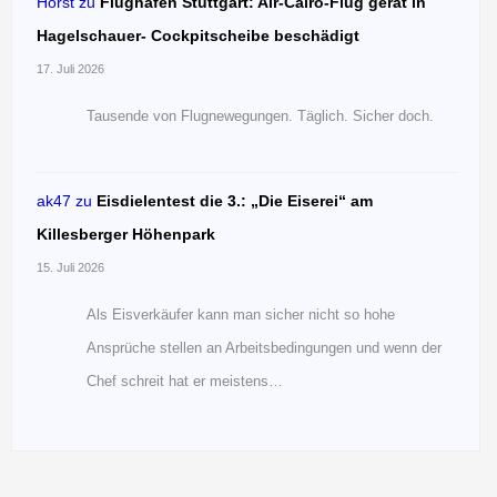
Horst
zu
Flughafen Stuttgart: Air-Cairo-Flug gerät in
Hagelschauer- Cockpitscheibe beschädigt
17. Juli 2026
Tausende von Flugnewegungen. Täglich. Sicher doch.
ak47
zu
Eisdielentest die 3.: „Die Eiserei“ am
Killesberger Höhenpark
15. Juli 2026
Als Eisverkäufer kann man sicher nicht so hohe
Ansprüche stellen an Arbeitsbedingungen und wenn der
Chef schreit hat er meistens…