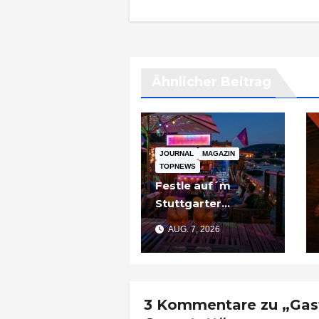
Ähnlicher Beitrag
JOURNAL
MAGAZIN
TOPNEWS
Festle auf´m
Stuttgarter
Partyschiff: „Tier
AUG. 7, 2026
am Pier“
3 Kommentare zu „Gastr