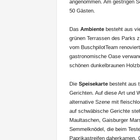
angenommen. Am gestrigen Son
50 Gästen.
Das
Ambiente
besteht aus vie
grünen Terrassen des Parks z
vom Buschpilot­Team renovier
gastronomische Oase verwande
schönen dunkelbraunen Holzba
Die
Speisekarte
besteht aus 
Gerichten. Auf diese Art und 
alternative Szene mit fleisch
auf schwäbische Gerichte ste
Maultaschen, Gaisburger Mars
Semmelknödel, die beim Teste
Paprikastreifen daherkamen.