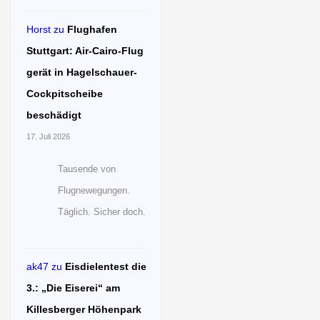
Horst
zu
Flughafen
Stuttgart: Air-Cairo-Flug
gerät in Hagelschauer-
Cockpitscheibe
beschädigt
17. Juli 2026
Tausende von
Flugnewegungen.
Täglich. Sicher doch.
ak47
zu
Eisdielentest die
3.: „Die Eiserei“ am
Killesberger Höhenpark