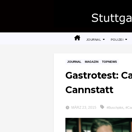
Zum
Inhalt
springen
JOURNAL
POLIZEI
JOURNAL
MAGAZIN
TOPNEWS
Gastrotest: Ca
Cannstatt
,
MÄRZ 23, 2015
#Buschpilot
#Can