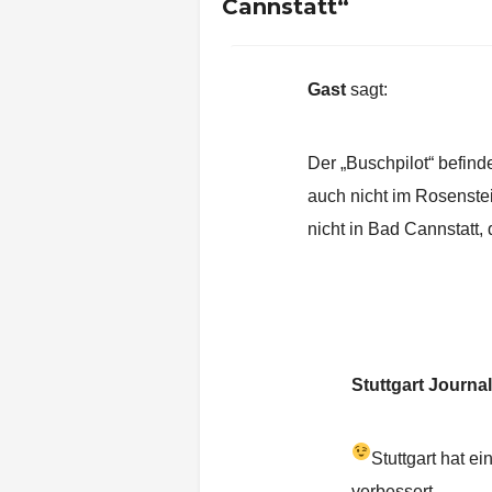
Cannstatt“
Gast
sagt:
24. März 2015 um 12:07 
Der „Buschpilot“ befinde
auch nicht im Rosenste
nicht in Bad Cannstatt, 
Stuttgart Journa
24. März 2015 um 1
Stuttgart hat ei
verbessert.