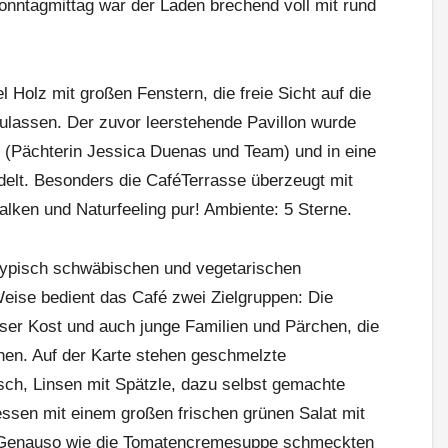
ntagmittag war der Laden brechend voll mit rund
l Holz mit großen Fenstern, die freie Sicht auf die
ulassen. Der zuvor leerstehende Pavillon wurde
t (Pächterin Jessica Duenas und Team) und in eine
lt. Besonders die Café­Terrasse überzeugt mit
lken und Naturfeeling pur! Ambiente: 5 Sterne.
typisch schwäbischen und vegetarischen
Weise bedient das Café zwei Zielgruppen: Die
loser Kost und auch junge Familien und Pärchen, die
hen. Auf der Karte stehen geschmelzte
ch, Linsen mit Spätzle, dazu selbst gemachte
ssen mit einem großen frischen grünen Salat mit
 Genauso wie die Tomatencremesuppe schmeckten