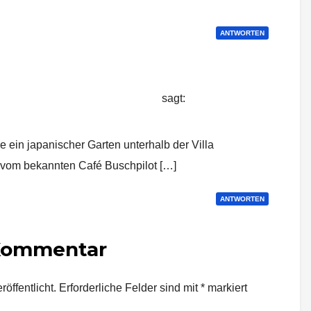
ANTWORTEN
aus Fernost - Stuttgart Journal
sagt:
r
 ein japanischer Garten unterhalb der Villa
 vom bekannten Café Buschpilot […]
ANTWORTEN
 Kommentar
öffentlicht.
Erforderliche Felder sind mit
*
markiert