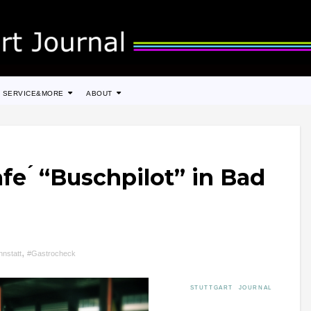
SERVICE&MORE
ABOUT
fe ́ “Buschpilot” in Bad
,
nstatt
#Gastrocheck
STUTTGART JOURNAL