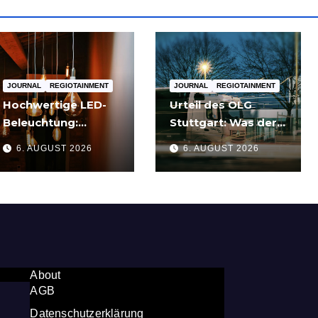
JOURNAL
REGIOTAINMENT
JOURNAL
REGIOTAINMENT
Hochwertige LED-
Urteil des OLG
Beleuchtung:
Stuttgart: Was der
Warum sich Qualität
Fall um die
6. AUGUST 2026
6. AUGUST 2026
nach zwei Jahren
Umgehung von
rechnet
Russland-
Sanktionen für
Unternehmen
bedeutet
About
AGB
Datenschutzerklärung