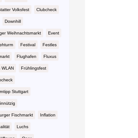
atter Volksfest
Clubcheck
Downhill
nger Weihnachtsmarkt
Event
ehturm
Festival
Festles
markt
Flughafen
Fluxus
s WLAN
Frühlingsfest
ocheck
tipp Stuttgart
nnützig
rger Fischmarkt
Inflation
alität
Luchs