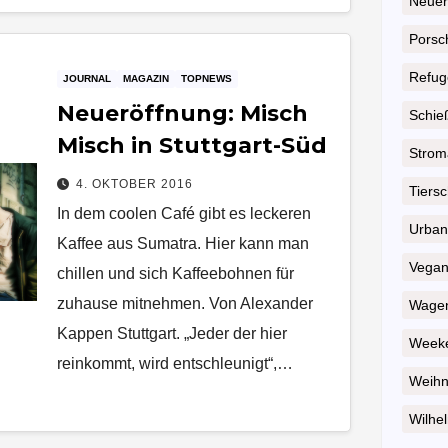
Neuer
Porsc
Refug
JOURNAL
MAGAZIN
TOPNEWS
Neueröffnung: Misch
Schie
Misch in Stuttgart-Süd
Strom
4. OKTOBER 2016
Tiersc
In dem coolen Café gibt es leckeren
Urban
Kaffee aus Sumatra. Hier kann man
Vega
chillen und sich Kaffeebohnen für
zuhause mitnehmen. Von Alexander
Wagen
Kappen Stuttgart. „Jeder der hier
Weeke
reinkommt, wird entschleunigt“,…
Weihn
Wilhel