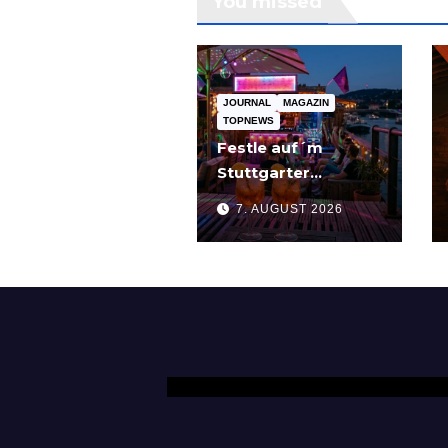
You missed
JOURNAL
MAGAZIN
TOPNEWS
Festle auf´m
Stuttgarter
Partyschiff: „Tier
7. AUGUST 2026
am Pier“