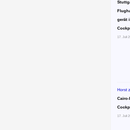
Stuttg
Flugha
gerät 
Cockp
17. Juli 
Horst
Cairo-
Cockp
17. Juli 