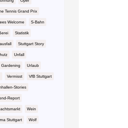
öffnung
Oper
he Tennis Grand Prix
ees Welcome
S-Bahn
ßerei
Statistik
ausfall
Stuttgart Story
hutz
Unfall
 Gardening
Urlaub
n
Vermisst
VfB Stuttgart
hallen-Stories
nd-Report
achtsmarkt
Wein
ma Stuttgart
Wolf