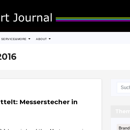
SERVICE&MORE
ABOUT
2016
telt: Messerstecher in
The
Brand