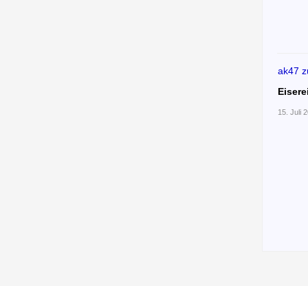
ak47
z
Eisere
15. Juli 