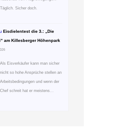
Täglich. Sicher doch.
u
Eisdielentest die 3.: „Die
i“ am Killesberger Höhenpark
2026
Als Eisverkäufer kann man sicher
nicht so hohe Ansprüche stellen an
Arbeitsbedingungen und wenn der
Chef schreit hat er meistens…