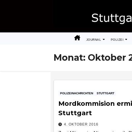
Zum
Inhalt
springen
JOURNAL
POLIZEI
Monat:
Oktober 
POLIZEINACHRICHTEN
STUTTGART
Mordkommision ermit
Stuttgart
4. OKTOBER 2016