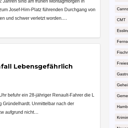
22 Jahren sind am frühen Montagmorgen in
Cannst
 zum Josef-Hirn-Platz führenden Durchgang von
en und schwer verletzt worden.…
CMT
Essli
Ferns
Fisch
Freie
fall Lebensgefährlich
Gastr
Geheim
r befuhr ein 28-jähriger Renault-Fahrer die L
Gemei
g Gründelhardt. Unmittelbar nach der
Hambu
kw aufgrund nicht…
Krimin