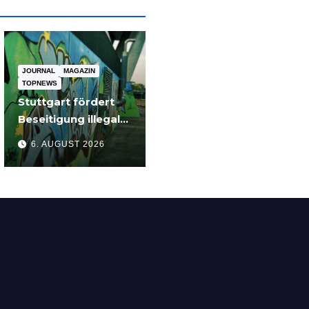
JOURNAL
MAGAZIN
TOPNEWS
Stuttgart fördert
Beseitigung illegaler
Graffiti an privaten
6. AUGUST 2026
Gebäuden –
Zuschüsse bis 3.500
Euro