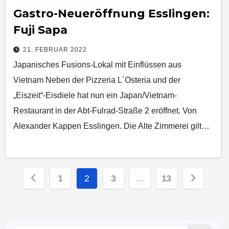
Gastro-Neueröffnung Esslingen:
Fuji Sapa
21. FEBRUAR 2022
Japanisches Fusions-Lokal mit Einflüssen aus
Vietnam Neben der Pizzeria L´Osteria und der
„Eiszeit“-Eisdiele hat nun ein Japan/Vietnam-
Restaurant in der Abt-Fulrad-Straße 2 eröffnet. Von
Alexander Kappen Esslingen. Die Alte Zimmerei gilt…
Seitennummerierung
1
2
3
…
13
der
Beiträge