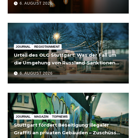
6. AUGUST 2026
JOURNAL
REGIOTAINMENT
Urteil des OLG Stuttgart: Was der Fall um
die Umgehung von Russland-Sanktionen
für Unternehmen bedeutet
6. AUGUST 2026
JOURNAL
MAGAZIN
TOPNEWS
Stuttgart fördert Beseitigung illegaler
Graffiti an privaten Gebäuden – Zuschüsse