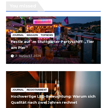
You missed
JOURNAL
MAGAZIN
TOPNEWS
Festle auf´m Stuttgarter Partyschiff: „Tier
am Pier“
7. AUGUST 2026
JOURNAL
REGIOTAINMENT
Hochwertige LED-Beleuchtung: Warum sich
Qualität nach zwei Jahren rechnet