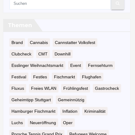
Themen
Brand
Cannabis
Cannstatter Volksfest
Clubcheck
CMT
Downhill
Esslinger Weihnachtsmarkt
Event
Fernsehturm
Festival
Festles
Fischmarkt
Flughafen
Fluxus
Freies WLAN
Frühlingsfest
Gastrocheck
Geheimtipp Stuttgart
Gemeinnützig
Hamburger Fischmarkt
Inflation
Kriminalität
Luchs
Neueröffnung
Oper
Porsche Tennis Grand Prix
Refugees Welcome