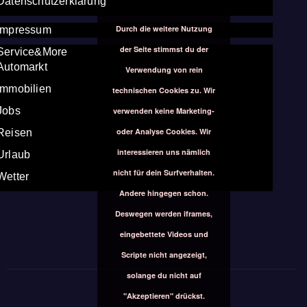
Datenschutzerklärung
Durch die weitere Nutzung
Impressum
der Seite stimmst du der
Service&More
Automarkt
Verwendung von rein
Immobilien
technischen Cookies zu. Wir
Jobs
verwenden keine Marketing-
oder Analyse Cookies. Wir
Reisen
interessieren uns nämlich
Urlaub
nicht für dein Surfverhalten.
Wetter
Andere hingegen schon.
Deswegen werden iframes,
eingebettete Videos und
Scripte nicht angezeigt,
solange du nicht auf
"Akzeptieren" drückst.