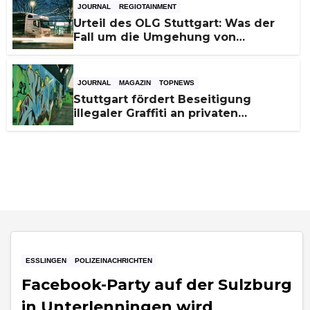
JOURNAL
REGIOTAINMENT
Urteil des OLG Stuttgart: Was der
Fall um die Umgehung von
Russland-Sanktionen für
Unternehmen bedeutet
JOURNAL
MAGAZIN
TOPNEWS
Stuttgart fördert Beseitigung
illegaler Graffiti an privaten
Gebäuden – Zuschüsse bis 3.500
Euro
ESSLINGEN
POLIZEINACHRICHTEN
Facebook-Party auf der Sulzburg
in Unterlenningen wird