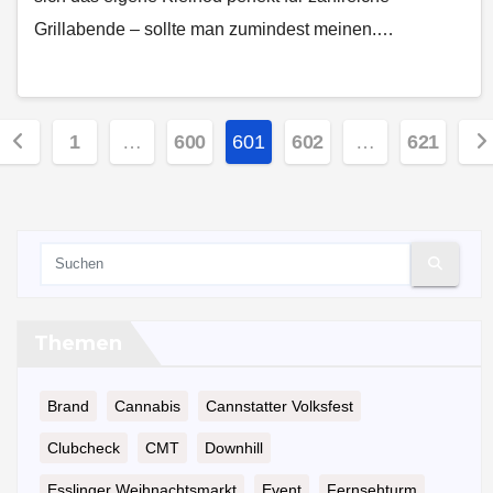
Grillabende – sollte man zumindest meinen.…
Seitennummerierung
1
…
600
601
602
…
621
der
Beiträge
Themen
Brand
Cannabis
Cannstatter Volksfest
Clubcheck
CMT
Downhill
Esslinger Weihnachtsmarkt
Event
Fernsehturm