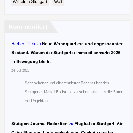
Wilhelma Stuttgart
Wolf
Kommentiert
Herbert Türk
zu
Neue Wohnquartiere und angespannter
Bestand: Warum der Stuttgarter Immobilienmarkt 2026
in Bewegung bleibt
24. Juli 2026
Sehr schöner und differenzierter Bericht über den
Stuttgarter Markt! Es ist toll zu sehen, wie sich die Stadt
mit Projekten…
Stuttgart Journal Redaktion
zu
Flughafen Stuttgart: Air-
Cairo-Flug gerät in Hagelschauer- Cockpitscheibe