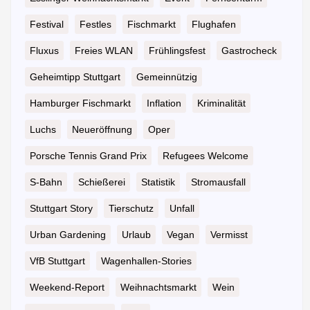
Festival
Festles
Fischmarkt
Flughafen
Fluxus
Freies WLAN
Frühlingsfest
Gastrocheck
Geheimtipp Stuttgart
Gemeinnützig
Hamburger Fischmarkt
Inflation
Kriminalität
Luchs
Neueröffnung
Oper
Porsche Tennis Grand Prix
Refugees Welcome
S-Bahn
Schießerei
Statistik
Stromausfall
Stuttgart Story
Tierschutz
Unfall
Urban Gardening
Urlaub
Vegan
Vermisst
VfB Stuttgart
Wagenhallen-Stories
Weekend-Report
Weihnachtsmarkt
Wein