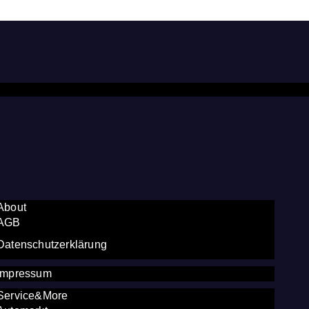
About
AGB
Datenschutzerklärung
Impressum
Service&More