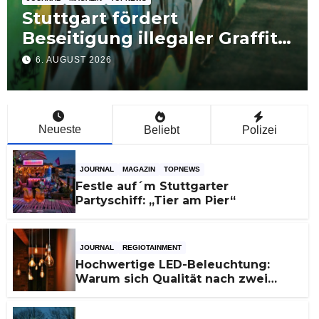
Klimageräte-Importe aus
Schweden dominieren –
Nachfrage bleibt hoch
5. AUGUST 2026
Neueste
Beliebt
Polizei
JOURNAL
MAGAZIN
TOPNEWS
Festle auf´m Stuttgarter
Partyschiff: „Tier am Pier“
JOURNAL
REGIOTAINMENT
Hochwertige LED-Beleuchtung:
Warum sich Qualität nach zwei
Jahren rechnet