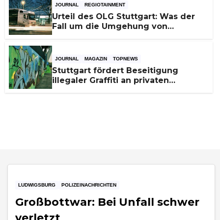
JOURNAL
REGIOTAINMENT
Urteil des OLG Stuttgart: Was der
Fall um die Umgehung von
Russland-Sanktionen für
Unternehmen bedeutet
JOURNAL
MAGAZIN
TOPNEWS
Stuttgart fördert Beseitigung
illegaler Graffiti an privaten
Gebäuden – Zuschüsse bis 3.500
Euro
LUDWIGSBURG
POLIZEINACHRICHTEN
Großbottwar: Bei Unfall schwer
verletzt