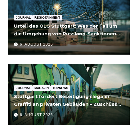
JOURNAL
REGIOTAINMENT
Urteil des OLG Stuttgart: Was der Fall um
die Umgehung von Russland-Sanktionen
für Unternehmen bedeutet
6. AUGUST 2026
JOURNAL
MAGAZIN
TOPNEWS
Stuttgart fördert Beseitigung illegaler
Graffiti an privaten Gebäuden – Zuschüsse
bis 3.500 Euro
6. AUGUST 2026