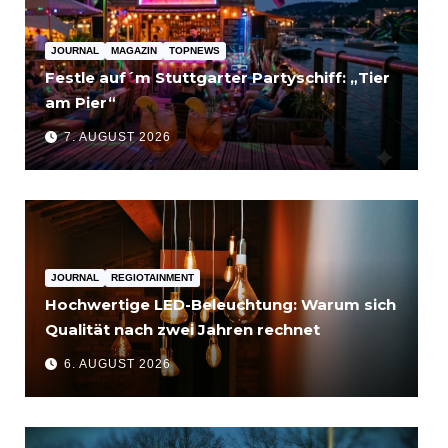
JOURNAL
MAGAZIN
TOPNEWS
Festle auf´m Stuttgarter Partyschiff: „Tier
am Pier“
7. AUGUST 2026
JOURNAL
REGIOTAINMENT
Hochwertige LED-Beleuchtung: Warum sich
Qualität nach zwei Jahren rechnet
6. AUGUST 2026