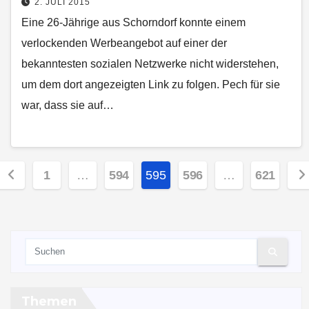
2. JULI 2015
Eine 26-Jährige aus Schorndorf konnte einem
verlockenden Werbeangebot auf einer der
bekanntesten sozialen Netzwerke nicht widerstehen,
um dem dort angezeigten Link zu folgen. Pech für sie
war, dass sie auf…
Seitennummerierung
1
…
594
595
596
…
621
der
Beiträge
Themen