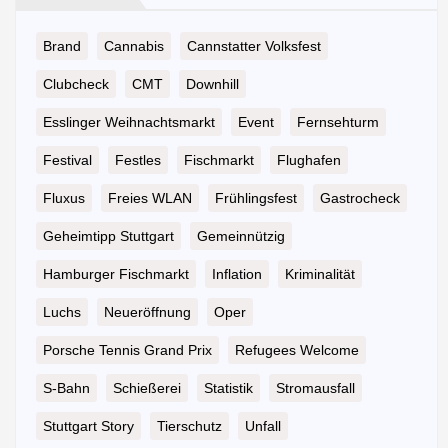
Brand
Cannabis
Cannstatter Volksfest
Clubcheck
CMT
Downhill
Esslinger Weihnachtsmarkt
Event
Fernsehturm
Festival
Festles
Fischmarkt
Flughafen
Fluxus
Freies WLAN
Frühlingsfest
Gastrocheck
Geheimtipp Stuttgart
Gemeinnützig
Hamburger Fischmarkt
Inflation
Kriminalität
Luchs
Neueröffnung
Oper
Porsche Tennis Grand Prix
Refugees Welcome
S-Bahn
Schießerei
Statistik
Stromausfall
Stuttgart Story
Tierschutz
Unfall