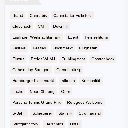
Brand
Cannabis
Cannstatter Volksfest
Clubcheck
CMT
Downhill
Esslinger Weihnachtsmarkt
Event
Fernsehturm
Festival
Festles
Fischmarkt
Flughafen
Fluxus
Freies WLAN
Frühlingsfest
Gastrocheck
Geheimtipp Stuttgart
Gemeinnützig
Hamburger Fischmarkt
Inflation
Kriminalität
Luchs
Neueröffnung
Oper
Porsche Tennis Grand Prix
Refugees Welcome
S-Bahn
Schießerei
Statistik
Stromausfall
Stuttgart Story
Tierschutz
Unfall