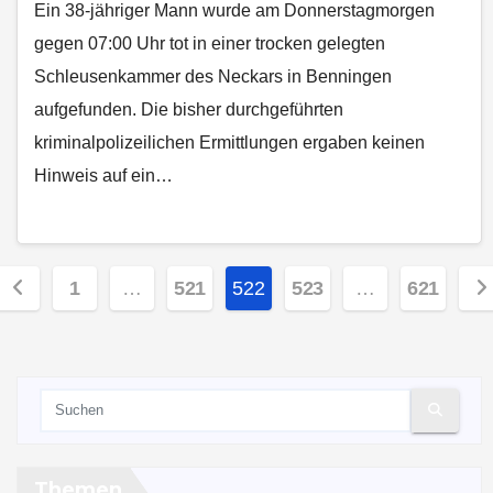
Ein 38-jähriger Mann wurde am Donnerstagmorgen
gegen 07:00 Uhr tot in einer trocken gelegten
Schleusenkammer des Neckars in Benningen
aufgefunden. Die bisher durchgeführten
kriminalpolizeilichen Ermittlungen ergaben keinen
Hinweis auf ein…
Seitennummerierung
1
…
521
522
523
…
621
der
Beiträge
Themen