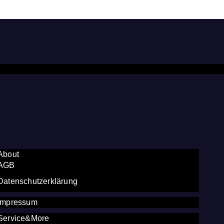
About
AGB
Datenschutzerklärung
Impressum
Service&More