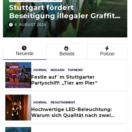
Klimageräte-Importe aus
Schweden dominieren –
Nachfrage bleibt hoch
5. AUGUST 2026
Neueste
Beliebt
Polizei
JOURNAL
MAGAZIN
TOPNEWS
Festle auf´m Stuttgarter
Partyschiff: „Tier am Pier“
JOURNAL
REGIOTAINMENT
Hochwertige LED-Beleuchtung:
Warum sich Qualität nach zwei
Jahren rechnet