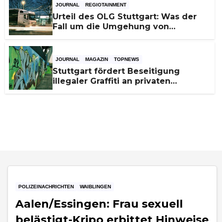
JOURNAL
REGIOTAINMENT
Urteil des OLG Stuttgart: Was der
Fall um die Umgehung von
Russland-Sanktionen für
Unternehmen bedeutet
JOURNAL
MAGAZIN
TOPNEWS
Stuttgart fördert Beseitigung
illegaler Graffiti an privaten
Gebäuden – Zuschüsse bis 3.500
Euro
POLIZEINACHRICHTEN
WAIBLINGEN
Aalen/Essingen: Frau sexuell
belästigt-Kripo erbittet Hinweise