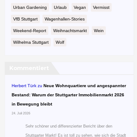
Urban Gardening
Urlaub
Vegan
Vermisst
VfB Stuttgart
Wagenhallen-Stories
Weekend-Report
Weihnachtsmarkt
Wein
Wilhelma Stuttgart
Wolf
Kommentiert
Herbert Türk
zu
Neue Wohnquartiere und angespannter
Bestand: Warum der Stuttgarter Immobilienmarkt 2026
in Bewegung bleibt
24. Juli 2026
Sehr schöner und differenzierter Bericht über den
Stuttgarter Markt! Es ist toll zu sehen, wie sich die Stadt