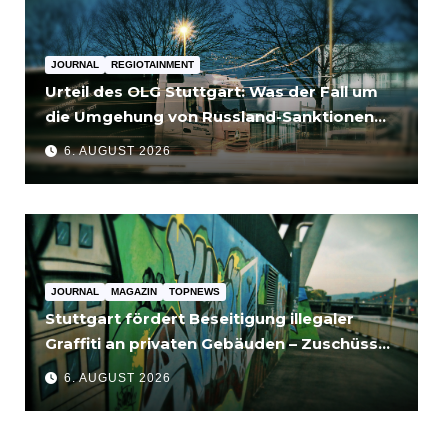
JOURNAL
REGIOTAINMENT
Urteil des OLG Stuttgart: Was der Fall um
die Umgehung von Russland-Sanktionen
für Unternehmen bedeutet
6. AUGUST 2026
JOURNAL
MAGAZIN
TOPNEWS
Stuttgart fördert Beseitigung illegaler
Graffiti an privaten Gebäuden – Zuschüsse
bis 3.500 Euro
6. AUGUST 2026